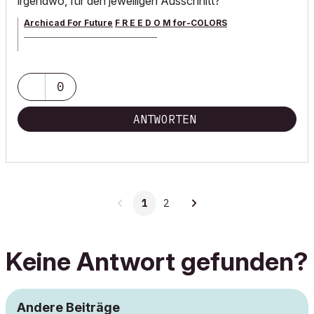
irgendwo, für den jeweiligen Ausschnitt?
Archicad For Future
F R E E D O M for-COLORS
______________________________________
archicad versions 8-29 | mac os 13 | win 11
0
ANTWORTEN
1
2
Keine Antwort gefunden?
Andere Beiträge