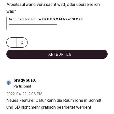
Arbeitsaufwand verursacht wird, oder übersehe ich
was?
Archicad For Future
F R E E D O M for-COLORS
______________________________________
archicad versions 8-29 | mac os 13 | win 11
0
ANTWORTEN
bradypusX
Participant
‎2022-04-22
12:06 PM
Neues Feature: Dafür kann die Raumhöhe in Schnitt
und 3D nicht mehr grafisch bearbeitet werden!