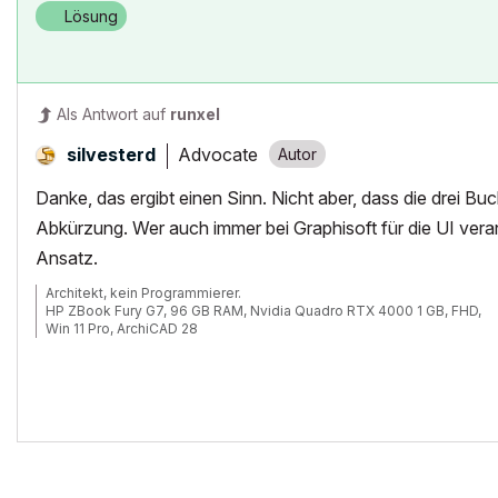
Lösung
POSIWID – The Purpose Of a System Is What It Does /// «Furthermore, I
Als Antwort auf
runxel
Advocate
silvesterd
Danke, das ergibt einen Sinn. Nicht aber, dass die drei 
Abkürzung. Wer auch immer bei Graphisoft für die UI veran
Ansatz.
Architekt, kein Programmierer.
HP ZBook Fury G7, 96 GB RAM, Nvidia Quadro RTX 4000 1 GB, FHD,
Win 11 Pro, ArchiCAD 28