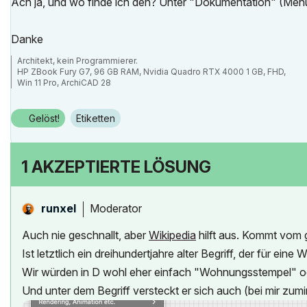
Ach ja, und wo finde ich den? Unter "Dokumentation" (Menü 
Danke
Architekt, kein Programmierer.
HP ZBook Fury G7, 96 GB RAM, Nvidia Quadro RTX 4000 1 GB, FHD,
Win 11 Pro, ArchiCAD 28
Gelöst!
Etiketten
1 AKZEPTIERTE LÖSUNG
Moderator
runxel
Auch nie geschnallt, aber
Wikipedia
hilft aus. Kommt vom 
Ist letztlich ein dreihundertjahre alter Begriff, der für ein
Wir würden in D wohl eher einfach "Wohnungsstempel"
Und unter dem Begriff versteckt er sich auch (bei mir zum