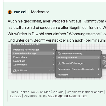
Moderator
runxel
Auch nie geschnallt, aber
Wikipedia
hilft aus. Kommt vom 
Ist letztlich ein dreihundertjahre alter Begriff, der für ein
Wir würden in D wohl eher einfach "Wohnungsstempel"
Und unter dem Begriff versteckt er sich auch (bei mir zum
Lucas Becker | AC 29 on Mac (Sequoia) | Graphisoft Insider Panelist |
SelfGDL
| Developer of the
GDL plugin for Sublime Text
My List of AC shortcomings & bugs
|
I Will Piledrive You If You Mentio