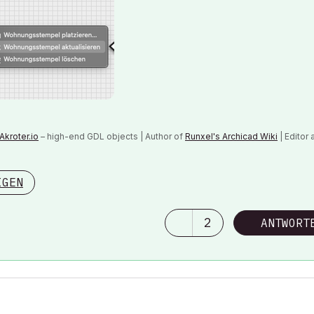
Akroter.io
– high-end GDL objects | Author of
Runxel's Archicad Wiki
| Editor 
n AI Again
|
IGEN
 consider that Carth...
yearly releases
must be destroyed»
2
ANTWORT