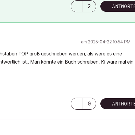
2
ANTWORT
 consider that Carth...
yearly releases
must be destroyed»
am
‎2025-04-22
10:54 PM
Buchstaben TOP groß geschrieben werden, als wäre es eine
twortlich ist.. Man könnte ein Buch schreiben. Ki wäre mal ein
0
ANTWORT