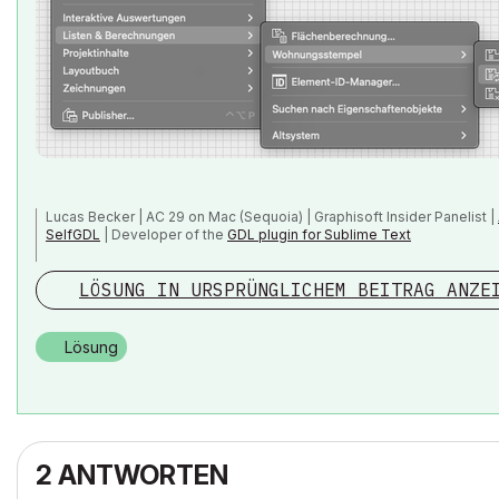
Lucas Becker | AC 29 on Mac (Sequoia) | Graphisoft Insider Panelist |
SelfGDL
| Developer of the
GDL plugin for Sublime Text
My List of AC shortcomings & bugs
|
I Will Piledrive You If You Mentio
LÖSUNG IN URSPRÜNGLICHEM BEITRAG ANZE
POSIWID – The Purpose Of a System Is What It Does /// «Furthermore, I
Lösung
2 ANTWORTEN