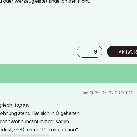
oder Werzeugleiste) finde ich den nicht.
0
ANTWOR
am
‎2025-04-22
03:15 PM
griech.
topos
.
e Wohnung steht. Hat sich in Ö gehalten.
 oder "Wohnungsnummer" sagen.
indest, v28), unter "Dokumentation":