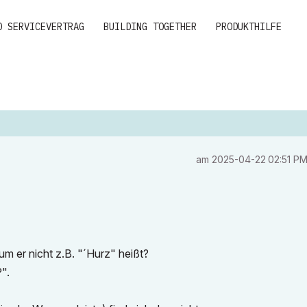
D SERVICEVERTRAG
BUILDING TOGETHER
PRODUKTHILFE
am
‎2025-04-22
02:51 P
m er nicht z.B. "´Hurz" heißt?
".