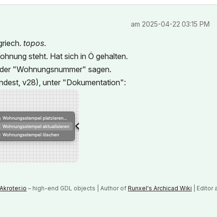
am
‎2025-04-22
03:15 PM
griech.
topos
.
e Wohnung steht. Hat sich in Ö gehalten.
 oder "Wohnungsnummer" sagen.
indest, v28), unter "Dokumentation":
Akroter.io
– high-end GDL objects | Author of
Runxel's Archicad Wiki
| Editor 
n AI Again
|