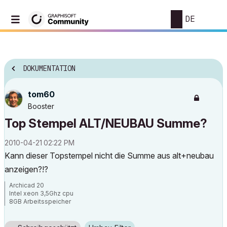
DE
DOKUMENTATION
tom60
Booster
Top Stempel ALT/NEUBAU Summe?
‎2010-04-21
02:22 PM
Kann dieser Topstempel nicht die Summe aus alt+neubau
anzeigen?!?
Archicad 20
Intel xeon 3,5Ghz cpu
8GB Arbeitsspeicher
Windows 7
Nvida Quadro K600