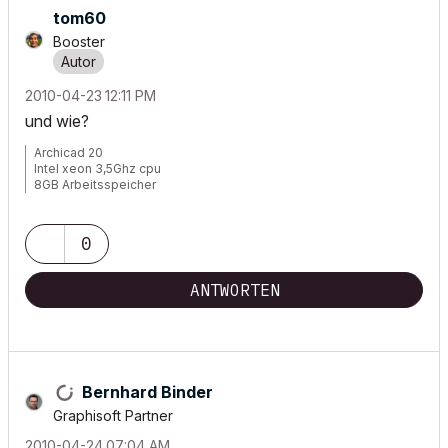
tom60
Booster
‎2010-04-23
12:11 PM
und wie?
Archicad 20
Intel xeon 3,5Ghz cpu
8GB Arbeitsspeicher
Windows 7
Nvida Quadro K600
0
ANTWORTEN
Bernhard Binder
Graphisoft Partner
‎2010-04-24
07:04 AM