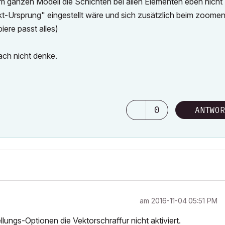
im ganzen Modell die Schichten bei allen Elementen eben nicht
kt-Ursprung" eingestellt wäre und sich zusätzlich beim zoome
iere passt alles)
fach nicht denke.
0
ANTWOR
am
‎2016-11-04
05:51 PM
lungs-Optionen die Vektorschraffur nicht aktiviert.