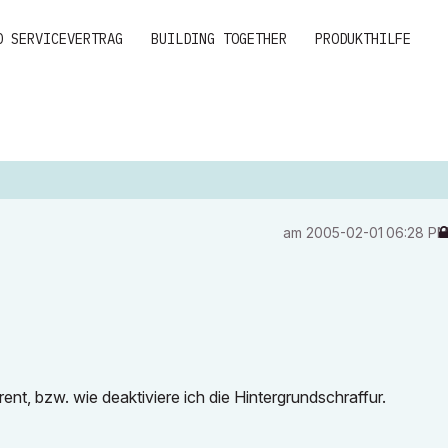
D SERVICEVERTRAG
BUILDING TOGETHER
PRODUKTHILFE
am
‎2005-02-01
06:28 P
ent, bzw. wie deaktiviere ich die Hintergrundschraffur.