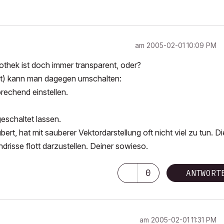
am
‎2005-02-01
10:09 PM
othek ist doch immer transparent, oder?
kt) kann man dagegen umschalten:
rechend einstellen.
eschaltet lassen.
rt, hat mit sauberer Vektordarstellung oft nicht viel zu tun. Di
risse flott darzustellen. Deiner sowieso.
0
ANTWORT
am
‎2005-02-01
11:31 PM