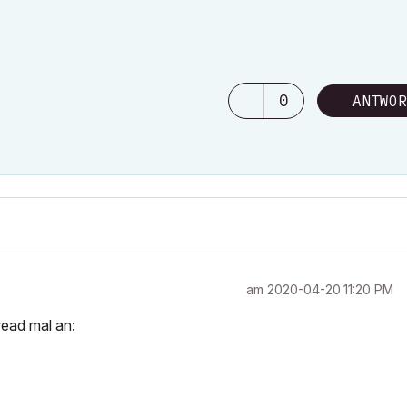
0
ANTWOR
am
‎2020-04-20
11:20 PM
hread mal an: