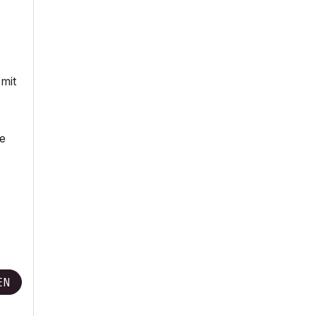
 mit
ie
EN