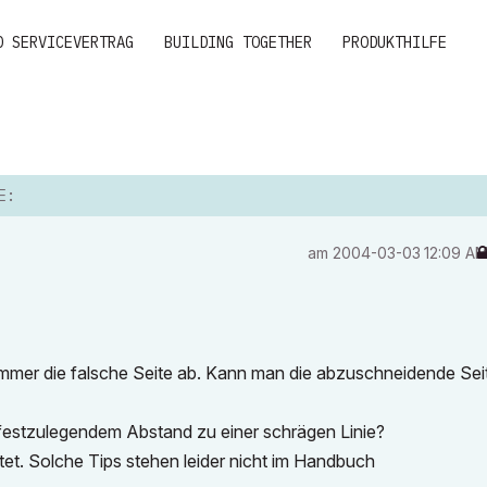
D SERVICEVERTRAG
BUILDING TOGETHER
PRODUKTHILFE
E:
am
‎2004-03-03
12:09 A
mmer die falsche Seite ab. Kann man die abzuschneidende Sei
t festzulegendem Abstand zu einer schrägen Linie?
itet. Solche Tips stehen leider nicht im Handbuch