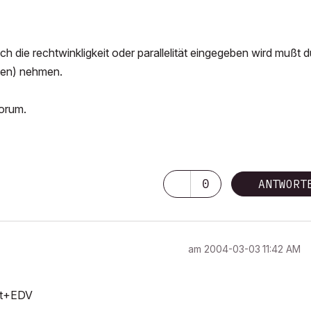
ch die rechtwinkligkeit oder parallelität eingegeben wird mußt d
den) nehmen.
forum.
0
ANTWORT
am
‎2004-03-03
11:42 AM
tät+EDV