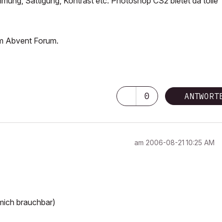
immung, Sättigung, Kontrast etc. Photoshop CS2 bietet da tolle
im Abvent Forum.
0
ANTWORT
am
‎2006-08-21
10:25 AM
 mich brauchbar)