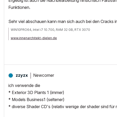
Ergiebig ist auch die Nachbearbeitung hinsichtlich Farbst
Funktionen.
Sehr viel abschauen kann man sich auch bei den Cracks 
WIN10PRO64, Intel i7 10.700, RAM 32 GB, RTX 3070
www.innenarchitekt-dielen.de
www.visualisierung-immobilien.de
Newcomer
zzyzx
ich verwende die
* Exterior 3D Plants 1 (immer)
* Models Business1 (seltener)
* diverse Shader CD's (relativ wenige der shader sind für