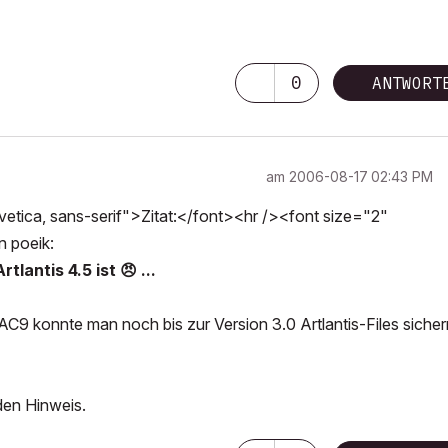
0
ANTWORT
am
‎2006-08-17
02:43 PM
tica, sans-serif">Zitat:</font><hr /><font size="2"
n poeik:
tlantis 4.5 ist
😠
...
AC9 konnte man noch bis zur Version 3.0 Artlantis-Files sicher
 den Hinweis.