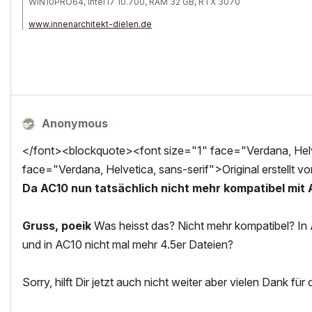
WIN10PRO64, Intel i7 10.700, RAM 32 GB, RTX 3070
www.innenarchitekt-dielen.de
www.visualisierung-immobilien.de
Anonymous
</font><blockquote><font size="1" face="Verdana, Helve
face="Verdana, Helvetica, sans-serif">Original erstellt vo
Da AC10 nun tatsächlich nicht mehr kompatibel mit Ar
Gruss, poeik
Was heisst das? Nicht mehr kompatibel? In 
und in AC10 nicht mal mehr 4.5er Dateien?
Sorry, hilft Dir jetzt auch nicht weiter aber vielen Dank für