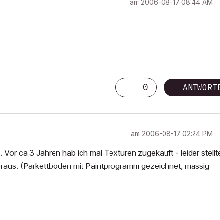
am
‎2006-08-17
08:44 AM
0
ANTWORT
am
‎2006-08-17
02:24 PM
n. Vor ca 3 Jahren hab ich mal Texturen zugekauft - leider stellt
eraus. (Parkettboden mit Paintprogramm gezeichnet, massig