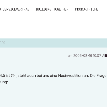
D SERVICEVERTRAG
BUILDING TOGETHER
PRODUKTHILFE
CDS
am
‎2006-08-16
10:07 A
4.5 ist
😠
, steht auch bei uns eine Neuinvestition an. Die Frage 
tung: