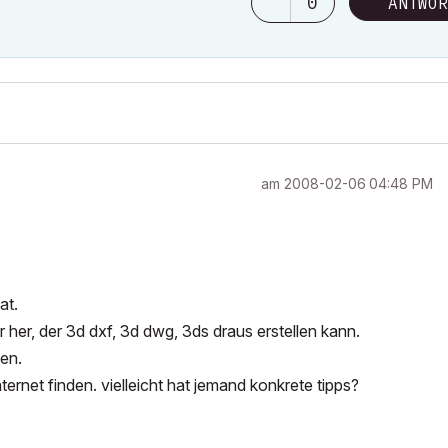
0
ANTWOR
am
‎2008-02-06
04:48 PM
at.
 her, der 3d dxf, 3d dwg, 3ds draus erstellen kann.
hen.
ernet finden. vielleicht hat jemand konkrete tipps?