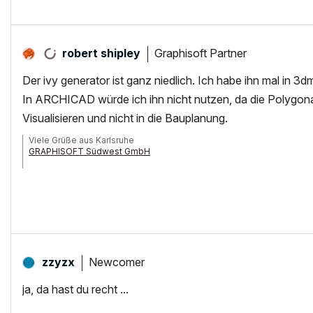
Graphisoft Partner
robert shipley
Der ivy generator ist ganz niedlich. Ich habe ihn mal in 3
In ARCHICAD würde ich ihn nicht nutzen, da die Polygo
Visualisieren und nicht in die Bauplanung.
Viele Grüße aus Karlsruhe
GRAPHISOFT Südwest GmbH
HPZ420 XeonE-1650, 24GB-Ram, GeForceGTX670-4GB, Win7prof64, AC
Newcomer
zzyzx
ja, da hast du recht ...