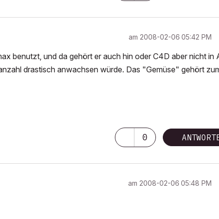
am
‎2008-02-06
05:42 PM
dmax benutzt, und da gehört er auch hin oder C4D aber nicht in 
nanzahl drastisch anwachsen würde. Das "Gemüse" gehört zu
 19, Art*lantis 6, 3ds max2012
0
ANTWORT
am
‎2008-02-06
05:48 PM