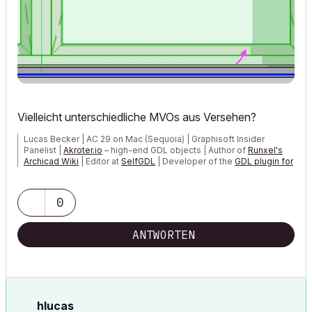
Vielleicht unterschiedliche MVOs aus Versehen?
Lucas Becker | AC 29 on Mac (Sequoia) | Graphisoft Insider
Panelist |
Akroter.io
– high-end GDL objects | Author of
Runxel's
Archicad Wiki
| Editor at
SelfGDL
| Developer of the
GDL plugin for
Sublime Text
My List of AC shortcomings & bugs
|
I Will Piledrive You If You
0
Mention AI Again
|
POSIWID – The Purpose Of a System Is What It Does ///
ANTWORTEN
«Furthermore, I consider that Carth...
yearly releases
must be
destroyed»
hlucas