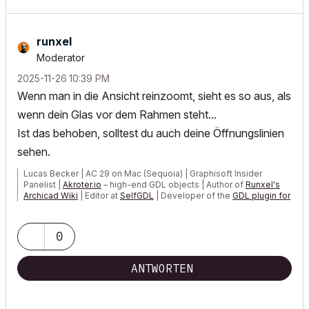
runxel
Moderator
‎2025-11-26
10:39 PM
Wenn man in die Ansicht reinzoomt, sieht es so aus, als
wenn dein Glas vor dem Rahmen steht...
Ist das behoben, solltest du auch deine Öffnungslinien
sehen.
Lucas Becker | AC 29 on Mac (Sequoia) | Graphisoft Insider
Panelist |
Akroter.io
– high-end GDL objects | Author of
Runxel's
Archicad Wiki
| Editor at
SelfGDL
| Developer of the
GDL plugin for
Sublime Text
My List of AC shortcomings & bugs
|
I Will Piledrive You If You
0
Mention AI Again
|
POSIWID – The Purpose Of a System Is What It Does ///
ANTWORTEN
«Furthermore, I consider that Carth...
yearly releases
must be
destroyed»