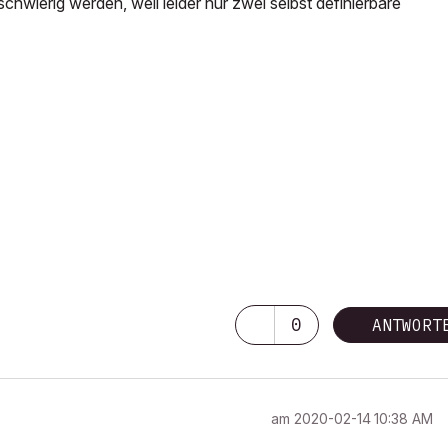
hwierig werden, weil leider nur zwei selbst definierbare
0
ANTWORT
am
‎2020-02-14
10:38 AM