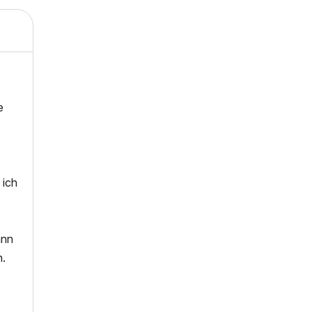
e
 ich
ann
n.