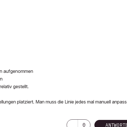
ften aufgenommen
en
lativ gestellt.
tellungen platziert. Man muss die Linie jedes mal manuell anpass
0
ANTWORT