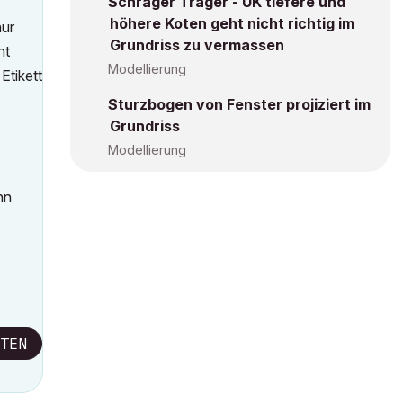
Schräger Träger - UK tiefere und
höhere Koten geht nicht richtig im
nur
Grundriss zu vermassen
ht
Modellierung
Etikett
Sturzbogen von Fenster projiziert im
Grundriss
Modellierung
nn
TEN