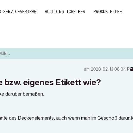
D SERVICEVERTRAG
BUILDING TOGETHER
PRODUKTHILFE
IKET...
am
‎2020-02-13
06:04 P
bzw. eigenes Etikett wie?
cke darüber bemaßen.
kante des Deckenelements, auch wenn man im Geschoß darunte