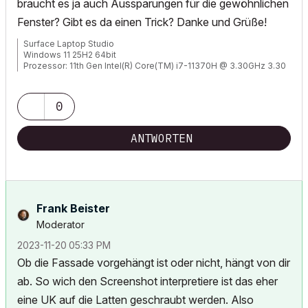
braucht es ja auch Aussparungen für die gewöhnlichen
Fenster? Gibt es da einen Trick? Danke und Grüße!
Surface Laptop Studio
Windows 11 25H2 64bit
Prozessor: 11th Gen Intel(R) Core(TM) i7-11370H @ 3.30GHz 3.30
GHz
RAM: 32,0 GB
NVIDIA GeForce RTX 3050 Ti Laptop GPU
0
Archicad 29
ANTWORTEN
Frank Beister
Moderator
‎2023-11-20
05:33 PM
Ob die Fassade vorgehängt ist oder nicht, hängt von dir
ab. So wich den Screenshot interpretiere ist das eher
eine UK auf die Latten geschraubt werden. Also