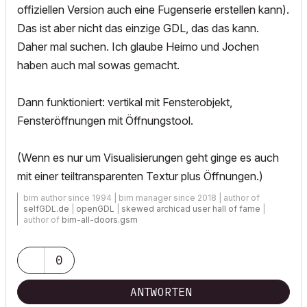
offiziellen Version auch eine Fugenserie erstellen kann).
Das ist aber nicht das einzige GDL, das das kann.
Daher mal suchen. Ich glaube Heimo und Jochen
haben auch mal sowas gemacht.
Dann funktioniert: vertikal mit Fensterobjekt,
Fensteröffnungen mit Öffnungstool.
(Wenn es nur um Visualisierungen geht ginge es auch
mit einer teiltransparenten Textur plus Öffnungen.)
bim author since 1994 | bim manager since 2018 | author of
selfGDL.de
|
openGDL
|
skewed archicad user hall of fame
|
author of
bim-all-doors.gsm
0
ANTWORTEN