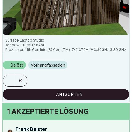
Surface Laptop Studio
Windows 11 25H2 64bit
Prozessor: 11th Gen Intel(R) Core(TM) i7-11370H @ 3.30GHz 3.30 GHz
RAM: 32,0 GB
NVIDIA GeForce RTX 3050 Ti Laptop GPU
Archicad 29
Gelöst!
Vorhangfassaden
0
ANTWORTEN
1 AKZEPTIERTE LÖSUNG
Frank Beister