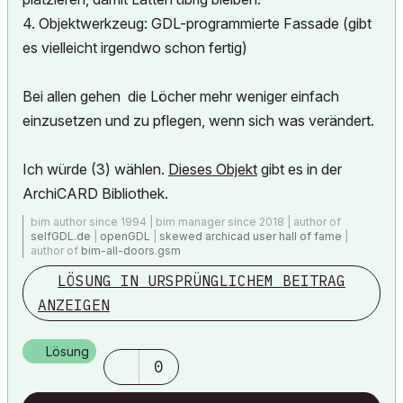
4. Objektwerkzeug: GDL-programmierte Fassade (gibt
es vielleicht irgendwo schon fertig)
Bei allen gehen die Löcher mehr weniger einfach
einzusetzen und zu pflegen, wenn sich was verändert.
Ich würde (3) wählen.
Dieses Objekt
gibt es in der
ArchiCARD Bibliothek.
bim author since 1994 | bim manager since 2018 | author of
selfGDL.de
|
openGDL
|
skewed archicad user hall of fame
|
author of
bim-all-doors.gsm
LÖSUNG IN URSPRÜNGLICHEM BEITRAG
ANZEIGEN
Lösung
0