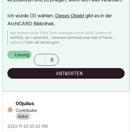
Ich würde (3) wählen.
Dieses Objekt
gibt es in der
ArchiCARD Bibliothek.
bim author since 1994 | bim manager since 2018 | author of
selfGDL.de
|
openGDL
|
skewed archicad user hall of fame
|
author of
bim-all-doors.gsm
Lösung
0
ANTWORTEN
00julius
Contributor
‎2023-11-20
05:42 PM