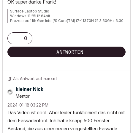
OK super danke Frank!
Surface Laptop Studio
Windows 11 25H2 64bit
Prozessor: 11th Gen Intel(R) Core(TM) i7-11370H @ 3.30GHz 3.30
GHz
RAM: 32,0 GB
NVIDIA GeForce RTX 3050 Ti Laptop GPU
0
Archicad 29
ANTWORTEN
Als Antwort auf
runxel
kleiner Nick
Mentor
‎2024-01-18
03:22 PM
Das Video ist cool. Aber leider funktioniert das nicht mit
dem Fassadentool. Ich habe knapp 500 Fenster
Bestand, die aus einer neuen vorgestellten Fassade