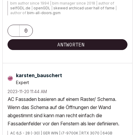
bim author since 1994 | bim manager since 2018 | author of
selfGDL.de
|
openGDL
|
skewed archicad user hall of fame
|
author of
bim-all-doors.gsm
0
ANTWORTEN
karsten_bausche
rt
Expert
‎2023-11-20
11:44 AM
AC Fassaden basieren auf einem Raster/ Schema.
Wenn das Schema auf die Öffnungen der Wand
abgestimmt sind kann man recht einfach die
Fassadenfelder vor den Fenstern als leer definieren.
AC 6,5 - 28 (-30) | GER WIN | i7-9700K | RTX 3070 | 64GB