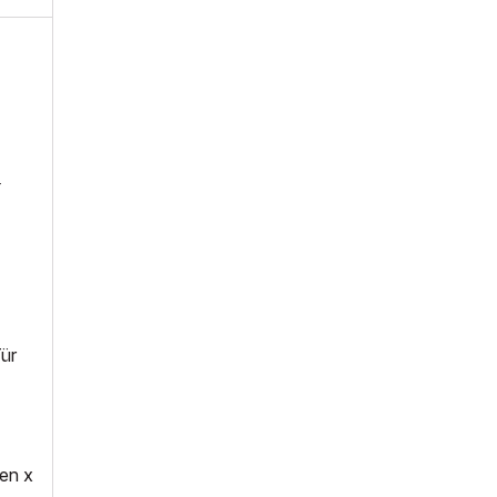
-
ür
en x