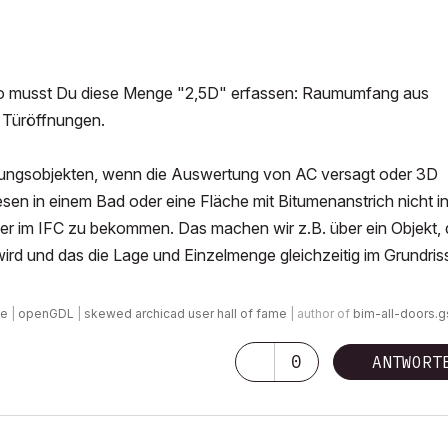
lso musst Du diese Menge "2,5D" erfassen: Raumumfang aus
 Türöffnungen.
tlungsobjekten, wenn die Auswertung von AC versagt oder 3D
sen in einem Bad oder eine Fläche mit Bitumenanstrich nicht in
der im IFC zu bekommen. Das machen wir z.B. über ein Objekt,
ird und das die Lage und Einzelmenge gleichzeitig im Grundris
de
|
openGDL
|
skewed archicad user hall of fame
| author of
bim-all-doors.
0
ANTWORT