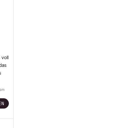
 voll
 das
s
gsm
EN