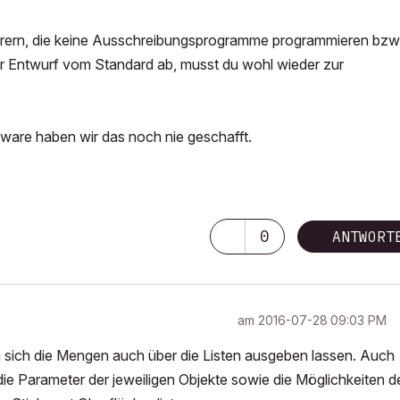
erern, die keine Ausschreibungsprogramme programmieren bzw
r Entwurf vom Standard ab, musst du wohl wieder zur
ware haben wir das noch nie geschafft.
| 15" MBPro Retina, 2,8 GHz Intel Core i7, 16 GB RAM, OSX
0
ANTWORT
am
‎2016-07-28
09:03 PM
n sich die Mengen auch über die Listen ausgeben lassen. Auch
die Parameter der jeweiligen Objekte sowie die Möglichkeiten d