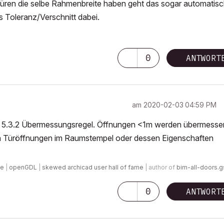
Türen die selbe Rahmenbreite haben geht das sogar automatis
s Toleranz/Verschnitt dabei.
0
ANTWORT
am
‎2020-02-03
04:59 PM
kt. 5.3.2 Übermessungsregel. Öffnungen <1m werden übermesse
von Türöffnungen im Raumstempel oder dessen Eigenschaften
de
|
openGDL
|
skewed archicad user hall of fame
| author of
bim-all-doors.
0
ANTWORT