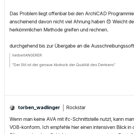
Das Problem liegt offenbar bei den ArchiCAD Programmi
anscheinend davon nicht viel Ahnung haben
😞
Weicht de
herkömmlichen Methode greifen und rechnen.
durchgehend bis zur Übergabe an die Ausschreibungssoft
herbertANGERER
"Der Stil ist der genaue Abdruck der Qualität des Denkens"
ARCHICAD seit 10(edu, ab 15 vollAUT) ArchiCAD 21AUT
10.11| 27" iMac , 16GB RAM, OSX 10.11
Rockstar
torben_wadlinge
r
Wenn man keine AVA mit ifc-Schnittstelle nutzt, kann ma
VOB-konform. Ich empfehle hier einen intensiven Blick in 