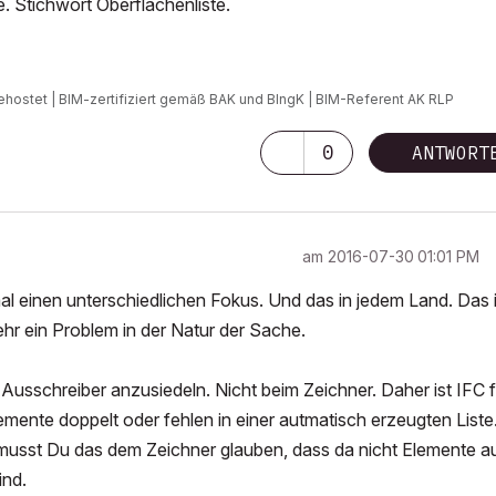
. Stichwort Oberflächenliste.
ehostet | BIM-zertifiziert gemäß BAK und BIngK | BIM-Referent AK RLP
0
ANTWORT
am
‎2016-07-30
01:01 PM
einen unterschiedlichen Fokus. Und das in jedem Land. Das i
hr ein Problem in der Natur der Sache.
 Ausschreiber anzusiedeln. Nicht beim Zeichner. Daher ist IFC f
emente doppelt oder fehlen in einer autmatisch erzeugten Liste
C musst Du das dem Zeichner glauben, dass da nicht Elemente a
ind.