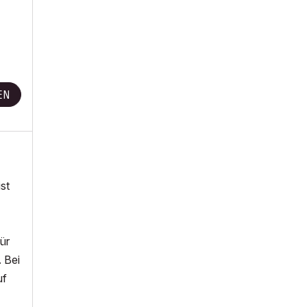
EN
st
ür
. Bei
uf