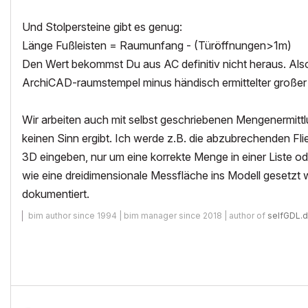
Und Stolpersteine gibt es genug:
Länge Fußleisten = Raumunfang - (Türöffnungen>1m)
Den Wert bekommst Du aus AC definitiv nicht heraus. A
ArchiCAD-raumstempel minus händisch ermittelter großer
Wir arbeiten auch mit selbst geschriebenen Mengenermit
keinen Sinn ergibt. Ich werde z.B. die abzubrechenden Flie
3D eingeben, nur um eine korrekte Menge in einer Liste o
wie eine dreidimensionale Messfläche ins Modell gesetzt w
dokumentiert.
bim author since 1994 | bim manager since 2018 | author of
selfGDL.