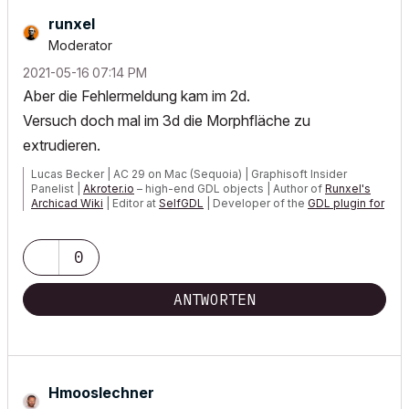
runxel
Moderator
‎2021-05-16
07:14 PM
Aber die Fehlermeldung kam im 2d.
Versuch doch mal im 3d die Morphfläche zu
extrudieren.
Lucas Becker | AC 29 on Mac (Sequoia) | Graphisoft Insider
Panelist |
Akroter.io
– high-end GDL objects | Author of
Runxel's
Archicad Wiki
| Editor at
SelfGDL
| Developer of the
GDL plugin for
Sublime Text
My List of AC shortcomings & bugs
|
I Will Piledrive You If You
0
Mention AI Again
|
POSIWID – The Purpose Of a System Is What It Does ///
ANTWORTEN
«Furthermore, I consider that Carth...
yearly releases
must be
destroyed»
Hmooslechner