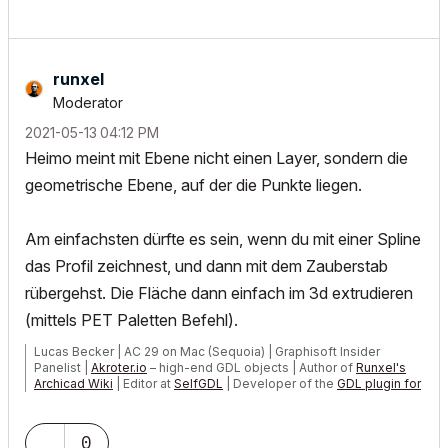
runxel
Moderator
‎2021-05-13
04:12 PM
Heimo meint mit Ebene nicht einen Layer, sondern die
geometrische Ebene, auf der die Punkte liegen.
Am einfachsten dürfte es sein, wenn du mit einer Spline
das Profil zeichnest, und dann mit dem Zauberstab
rübergehst. Die Fläche dann einfach im 3d extrudieren
(mittels PET Paletten Befehl).
Lucas Becker | AC 29 on Mac (Sequoia) | Graphisoft Insider
Panelist |
Akroter.io
– high-end GDL objects | Author of
Runxel's
Archicad Wiki
| Editor at
SelfGDL
| Developer of the
GDL plugin for
Sublime Text
My List of AC shortcomings & bugs
|
I Will Piledrive You If You
0
Mention AI Again
|