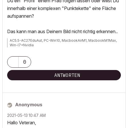
Du ein "Profil" einem Pfad folgen lassen oder willst Du
innerhalb einer komplexen "Punktekette" eine Fläche
aufspannen?
Das kann man aus Deinem Bild nicht richtig erkennen..
AC5.5-AC27EduAut, PC-Win10, MacbookAirM1, MacbookM1Max,
Win-I7+Nvidia
0
ANTWORTEN
Anonymous
‎2021-05-13
10:47 AM
Hallo Veteran,