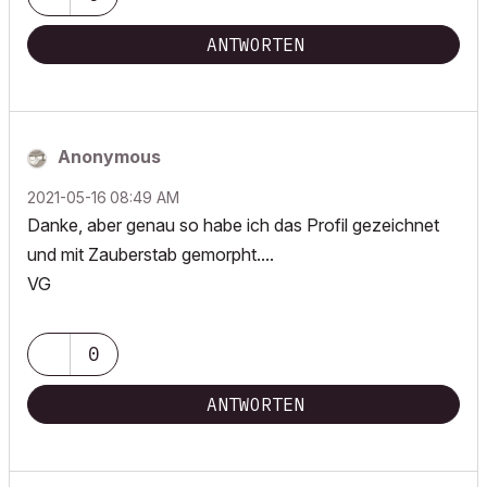
POSIWID – The Purpose Of a System Is What It Does ///
ANTWORTEN
«Furthermore, I consider that Carth...
yearly releases
must be
destroyed»
Anonymous
‎2021-05-16
08:49 AM
Danke, aber genau so habe ich das Profil gezeichnet
und mit Zauberstab gemorpht....
VG
0
ANTWORTEN