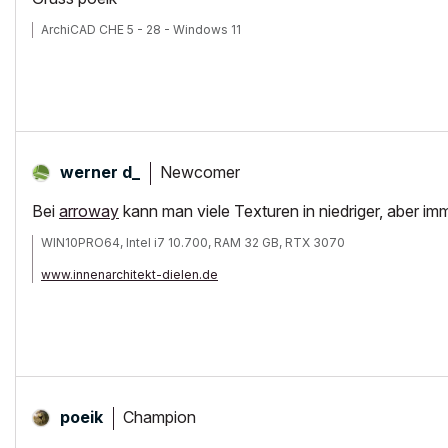
ArchiCAD CHE 5 - 28 - Windows 11
Newcomer
werner d_
Bei
arroway
kann man viele Texturen in niedriger, aber i
WIN10PRO64, Intel i7 10.700, RAM 32 GB, RTX 3070
www.innenarchitekt-dielen.de
www.visualisierung-immobilien.de
Champion
poeik