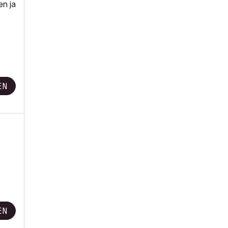
en ja
EN
EN