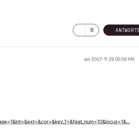
0
ANTWORT
am
‎2007-11-29
05:59 PM
page=1&int=&ext=&cor=&key_1=&feat_num=10&locus=1&...