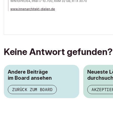
WIN10PRO64, Intel i7 10.700, RAM 32 GB, RTX 3070
www.innenarchitekt-dielen.de
www.visualisierung-immobilien.de
Keine Antwort gefunden?
Andere Beiträge
Neueste 
im Board ansehen
durchsuc
ZURÜCK ZUM BOARD
AKZEPTIE