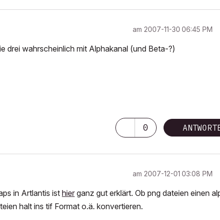
am
‎2007-11-30
06:45 PM
e drei wahrscheinlich mit Alphakanal (und Beta-?)
0
ANTWORT
am
‎2007-12-01
03:08 PM
 in Artlantis ist
hier
ganz gut erklärt. Ob png dateien einen a
ien halt ins tif Format o.ä. konvertieren.