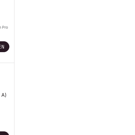
n Pro
EN
 A)