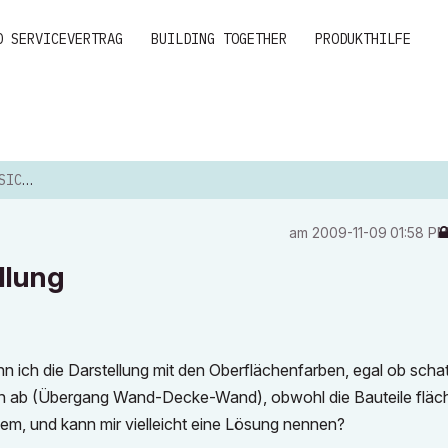
D SERVICEVERTRAG
BUILDING TOGETHER
PRODUKTHILFE
LLUNG
am
‎2009-11-09
01:58 P
llung
n ich die Darstellung mit den Oberflächenfarben, egal ob schat
enzen ab (Übergang Wand-Decke-Wand), obwohl die Bauteile fläc
lem, und kann mir vielleicht eine Lösung nennen?