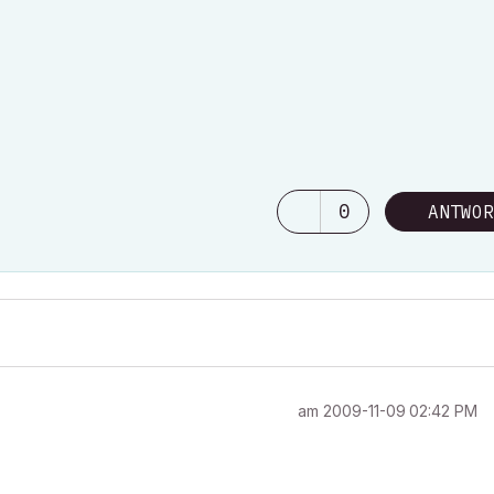
0
ANTWOR
am
‎2009-11-09
02:42 PM