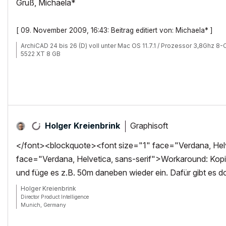
Gruß, Michaela*
[ 09. November 2009, 16:43: Beitrag editiert von: Michaela* ]
ArchiCAD 24 bis 26 (D) voll unter Mac OS 11.7.1 / Prozessor 3,8Ghz 
5522 XT 8 GB
Graphisoft
Holger Kreienbrink
</font><blockquote><font size="1" face="Verdana, Helve
face="Verdana, Helvetica, sans-serif">Workaround: Kop
und füge es z.B. 50m daneben wieder ein. Dafür gibt es do
Holger Kreienbrink
Director Product Intelligence
Munich, Germany
Archicad since Version 5....
If I sound too harsh, please forgive me: I am German.