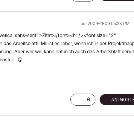
am
‎2009-11-09
05:28 PM
tica, sans-serif">Zitat:</font><hr /><font size="2"
das Arbeitsblatt!! Mir ist es lieber, wenn ich in der Projektmap
nung. Aber wer will, kann natürlich auch das Arbeitsblatt benu
enster...
😛
0
ANTWORT