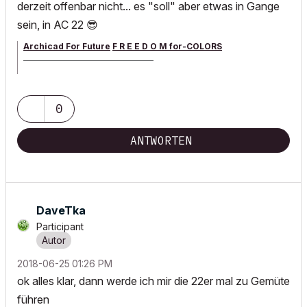
derzeit offenbar nicht... es "soll" aber etwas in Gange
sein, in AC 22
😎
Archicad For Future
F R E E D O M for-COLORS
______________________________________
archicad versions 8-29 | mac os 13 | win 11
0
ANTWORTEN
DaveTka
Participant
‎2018-06-25
01:26 PM
ok alles klar, dann werde ich mir die 22er mal zu Gemüte
führen