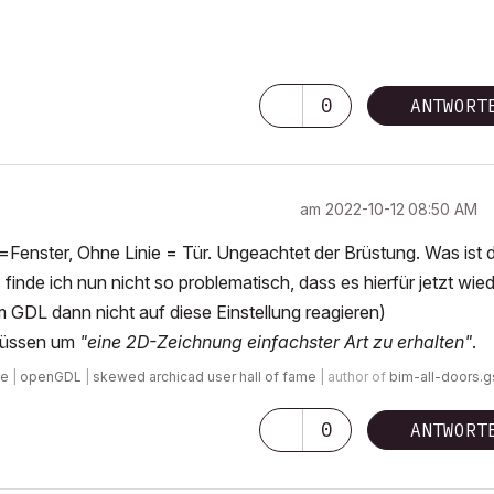
0
ANTWORT
am
‎2022-10-12
08:50 AM
e=Fenster, Ohne Linie = Tür. Ungeachtet der Brüstung. Was ist 
nde ich nun nicht so problematisch, dass es hierfür jetzt wie
im GDL dann nicht auf diese Einstellung reagieren)
 müssen um
"eine 2D-Zeichnung einfachster Art zu erhalten"
.
de
|
openGDL
|
skewed archicad user hall of fame
| author of
bim-all-doors.
0
ANTWORT