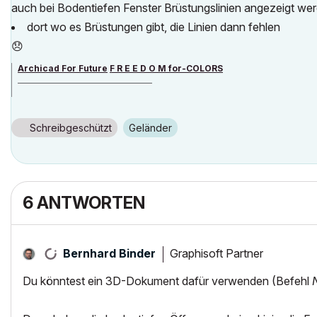
auch bei Bodentiefen Fenster Brüstungslinien angezeigt werd
dort wo es Brüstungen gibt, die Linien dann fehlen
😞
Archicad For Future
F R E E D O M for-COLORS
______________________________________
archicad versions 8-29 | mac os 13 | win 11
Schreibgeschützt
Geländer
6 ANTWORTEN
Graphisoft Partner
Bernhard Binder
Du könntest ein 3D-Dokument dafür verwenden (Befehl