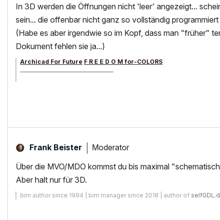
In 3D werden die Öffnungen nicht 'leer' angezeigt... schei
sein... die offenbar nicht ganz so vollständig programmier
(Habe es aber irgendwie so im Kopf, dass man "früher" t
Dokument fehlen sie ja...)
Archicad For Future
F R E E D O M for-COLORS
______________________________________
archicad versions 8-29 | mac os 13 | win 11
Moderator
Frank Beister
Über die MVO/MDO kommst du bis maximal "schematisch"
Aber halt nur für 3D.
bim author since 1994 | bim manager since 2018 | author of
selfGDL.