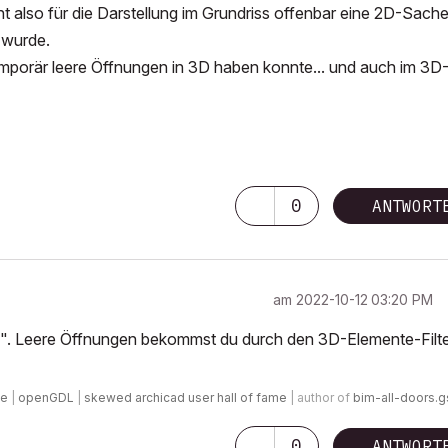
nt also für die Darstellung im Grundriss offenbar eine 2D-Sach
t wurde.
emporär leere Öffnungen in 3D haben konnte... und auch im 3D
0
ANTWORT
am
‎2022-10-12
03:20 PM
. Leere Öffnungen bekommst du durch den 3D-Elemente-Filte
de
|
openGDL
|
skewed archicad user hall of fame
| author of
bim-all-doors.
0
ANTWORT