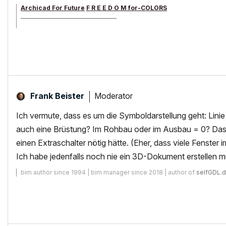
Archicad For Future
F R E E D O M for-COLORS
______________________________________
archicad versions 8-29 | mac os 13 | win 11
Moderator
Frank Beister
Ich vermute, dass es um die Symboldarstellung geht: Lini
auch eine Brüstung? Im Rohbau oder im Ausbau = 0? Das fi
einen Extraschalter nötig hätte. (Eher, dass viele Fenster 
Ich habe jedenfalls noch nie ein 3D-Dokument erstellen
bim author since 1994 | bim manager since 2018 | author of
selfGDL.