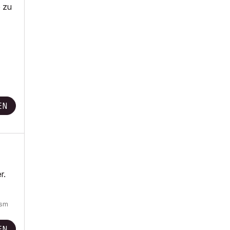
e zu
-
EN
r.
gsm
EN