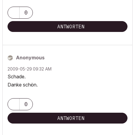
If I sound too harsh, please forgive me: I am German.
0
ANTWORTEN
Anonymous
‎2009-05-29
09:32 AM
Schade.
Danke schön.
0
ANTWORTEN