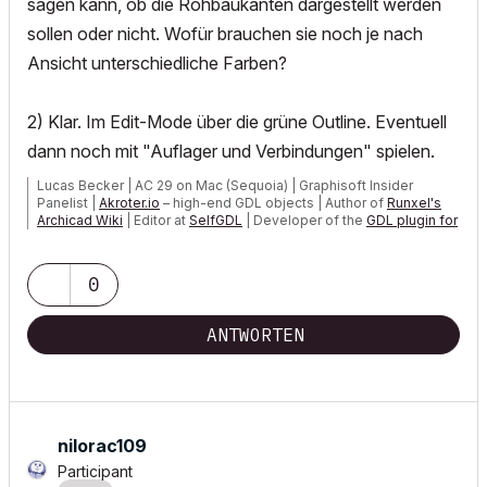
sagen kann, ob die Rohbaukanten dargestellt werden
sollen oder nicht. Wofür brauchen sie noch je nach
Ansicht unterschiedliche Farben?
2) Klar. Im Edit-Mode über die grüne Outline. Eventuell
dann noch mit "Auflager und Verbindungen" spielen.
Lucas Becker | AC 29 on Mac (Sequoia) | Graphisoft Insider
Panelist |
Akroter.io
– high-end GDL objects | Author of
Runxel's
Archicad Wiki
| Editor at
SelfGDL
| Developer of the
GDL plugin for
Sublime Text
My List of AC shortcomings & bugs
|
I Will Piledrive You If You
0
Mention AI Again
|
POSIWID – The Purpose Of a System Is What It Does ///
ANTWORTEN
«Furthermore, I consider that Carth...
yearly releases
must be
destroyed»
nilorac109
Participant