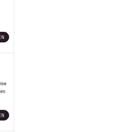
EN
ise
eim
EN