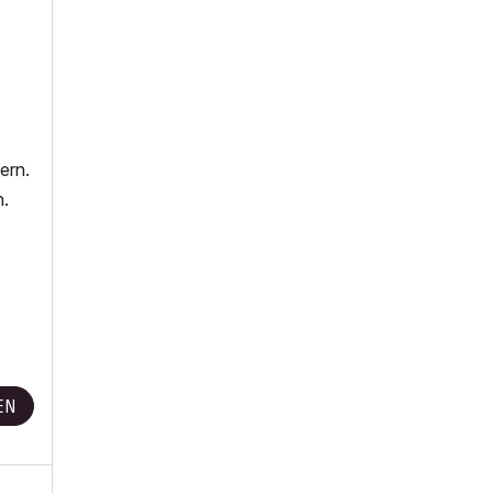
ern.
n.
EN