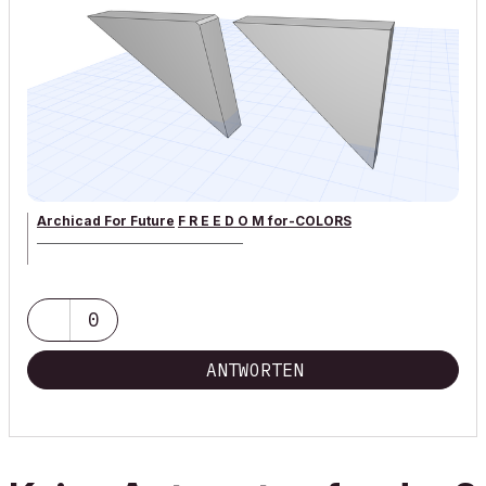
Archicad For Future
F R E E D O M for-COLORS
______________________________________
archicad versions 8-29 | mac os 13 | win 11
0
ANTWORTEN