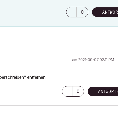
0
ANTWOR
am
‎2021-09-07
02:11 PM
berschreiben" entfernen
0
ANTWORT