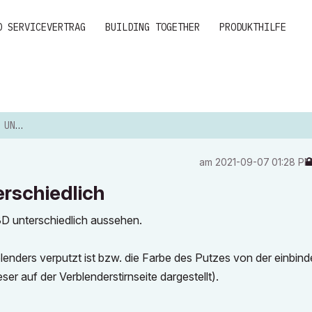
D SERVICEVERTRAG
BUILDING TOGETHER
PRODUKTHILFE
EDLICH
am
‎2021-09-07
01:28 P
rschiedlich
3D unterschiedlich aussehen.
erblenders verputzt ist bzw. die Farbe des Putzes von der einbin
r auf der Verblenderstirnseite dargestellt).