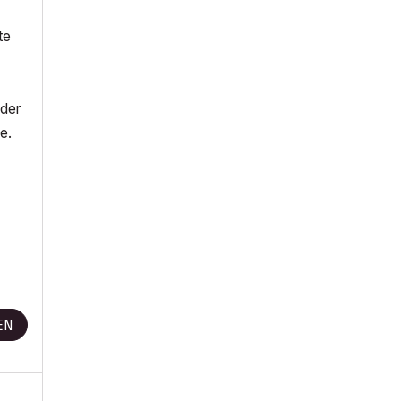
te
 der
e.
EN