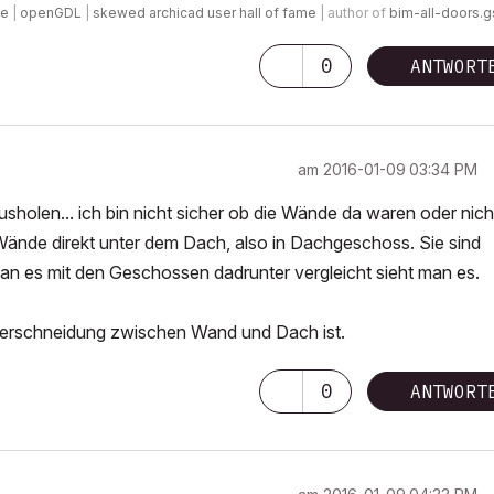
de
|
openGDL
|
skewed archicad user hall of fame
| author of
bim-all-doors.
0
ANTWORT
am
‎2016-01-09
03:34 PM
ausholen... ich bin nicht sicher ob die Wände da waren oder nich
e Wände direkt unter dem Dach, also in Dachgeschoss. Sie sind
an es mit den Geschossen dadrunter vergleicht sieht man es.
 verschneidung zwischen Wand und Dach ist.
0
ANTWORT