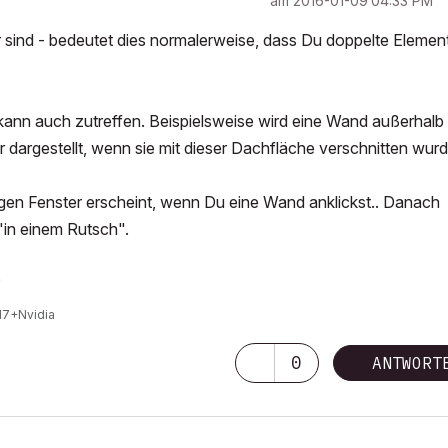
am
‎2016-01-09
04:33 PM
sind - bedeutet dies normalerweise, dass Du doppelte Elemen
ann auch zutreffen. Beispielsweise wird eine Wand außerhalb
 dargestellt, wenn sie mit dieser Dachfläche verschnitten wurd
igen Fenster erscheint, wenn Du eine Wand anklickst.. Danach
in einem Rutsch".
?
I7+Nvidia
0
ANTWORT