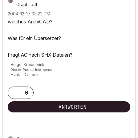
Graphisoft
‎2004-12-17
03:22 PM
welches ArchiCAD?
Was für ein Übersetzer?
Fragt AC nach SHX Dateien?
Holger Kreienbrink
Director Product Intelligence
Munich, Germany
Archicad since Version 5....
If I sound too harsh, please forgive me: I am German.
0
ANTWORTEN