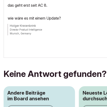
das geht erst seit AC 8.
wie wäre es mit einem Update?
Holger Kreienbrink
Director Product Intelligence
Munich, Germany
Archicad since Version 5....
If I sound too harsh, please forgive me: I am German.
Keine Antwort gefunden?
Andere Beiträge
Neueste 
im Board ansehen
durchsuc