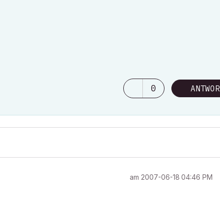
0
ANTWOR
am
‎2007-06-18
04:46 PM