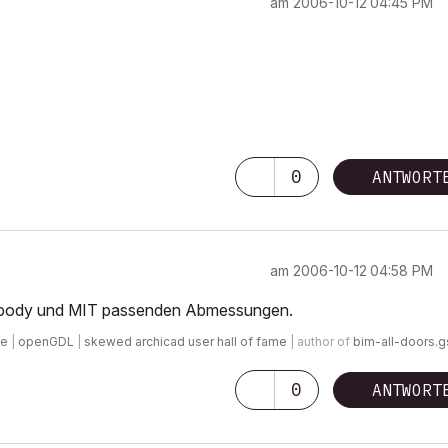
am
‎2006-10-12
04:45 PM
0
ANTWORT
am
‎2006-10-12
04:58 PM
IT body und MIT passenden Abmessungen.
de
|
openGDL
|
skewed archicad user hall of fame
| author of
bim-all-doors.
0
ANTWORT