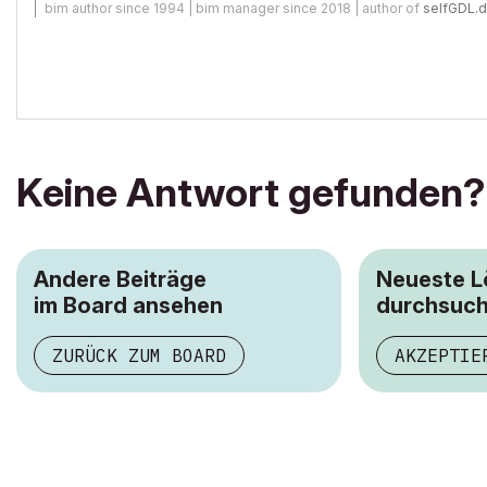
bim author since 1994 | bim manager since 2018 | author of
selfGDL.
Keine Antwort gefunden?
Andere Beiträge
Neueste 
im Board ansehen
durchsuc
ZURÜCK ZUM BOARD
AKZEPTIE