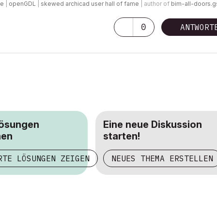
de
|
openGDL
|
skewed archicad user hall of fame
| author of
bim-all-doors.
0
ANTWORT
Lösungen
Eine neue Diskussion
hen
starten!
RTE LÖSUNGEN ZEIGEN
NEUES THEMA ERSTELLEN