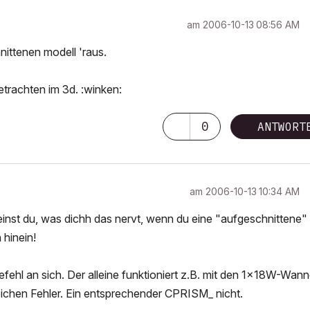
am
‎2006-10-13
08:56 AM
ittenen modell 'raus.
betrachten im 3d. :winken:
0
ANTWORT
am
‎2006-10-13
10:34 AM
einst du, was dichh das nervt, wenn du eine "aufgeschnittene"
hinein!
fehl an sich. Der alleine funktioniert z.B. mit den 1x18W-Wann
leichen Fehler. Ein entsprechender CPRISM_ nicht.