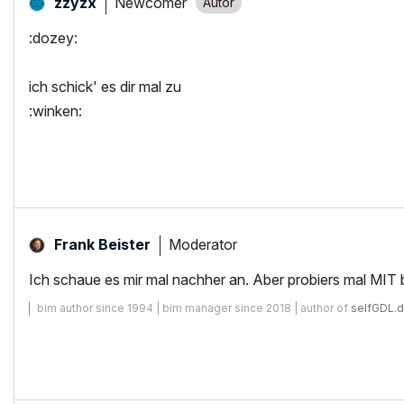
Newcomer
zzyzx
:dozey:
ich schick' es dir mal zu
:winken:
Moderator
Frank Beister
Ich schaue es mir mal nachher an. Aber probiers mal M
bim author since 1994 | bim manager since 2018 | author of
selfGDL.