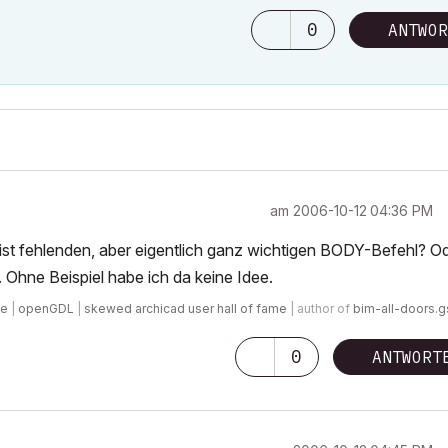
0
ANTWOR
am
‎2006-10-12
04:36 PM
eist fehlenden, aber eigentlich ganz wichtigen BODY-Befehl? O
. Ohne Beispiel habe ich da keine Idee.
de
|
openGDL
|
skewed archicad user hall of fame
| author of
bim-all-doors.
0
ANTWORT