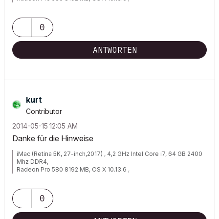
Canon IPF 785, ArchiPhysik 9 - 16; AC 4.5 - AC 22
0
ANTWORTEN
kurt
Contributor
‎2014-05-15
12:05 AM
Danke für die Hinweise
iMac (Retina 5K, 27-inch,2017) , 4,2 GHz Intel Core i7, 64 GB 2400
Mhz DDR4,
Radeon Pro 580 8192 MB, OS X 10.13.6 ,
Canon IPF 785, ArchiPhysik 9 - 16; AC 4.5 - AC 22
0