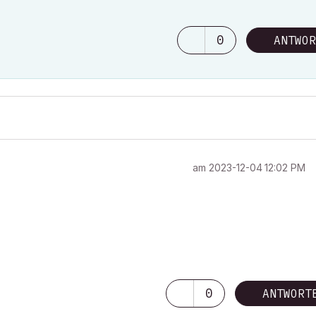
0
ANTWOR
am
‎2023-12-04
12:02 PM
0
ANTWORT