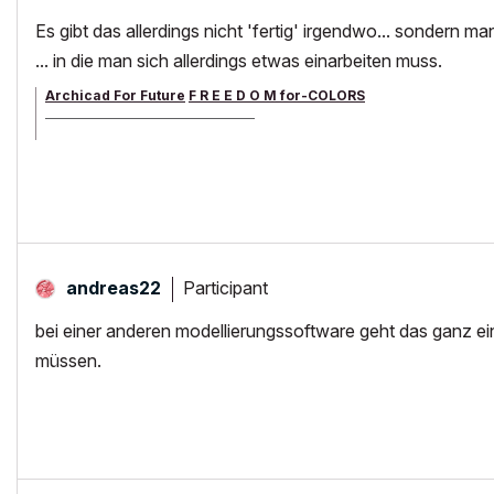
Es gibt das allerdings nicht 'fertig' irgendwo... sondern ma
... in die man sich allerdings etwas einarbeiten muss.
Archicad For Future
F R E E D O M for-COLORS
______________________________________
archicad versions 8-29 | mac os 13 | win 11
Participant
andreas22
bei einer anderen modellierungssoftware geht das ganz e
müssen.