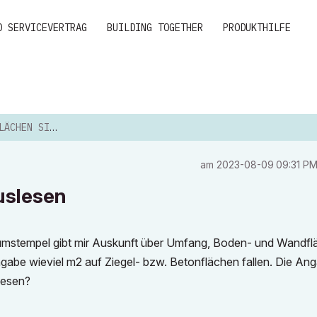
D SERVICEVERTRAG
BUILDING TOGETHER
PRODUKTHILFE
NNVOLL AUSLESEN
am
‎2023-08-09
09:31 P
uslesen
umstempel gibt mir Auskunft über Umfang, Boden- und Wandfl
gabe wieviel m2 auf Ziegel- bzw. Betonflächen fallen. Die An
lesen?