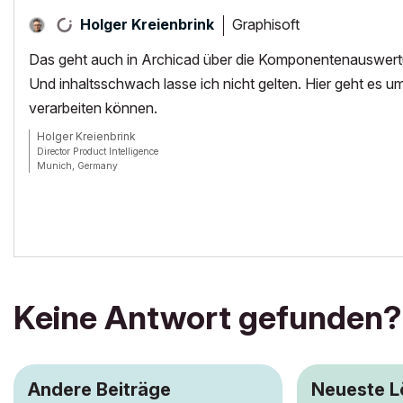
Graphisoft
Holger Kreienbrink
Das geht auch in Archicad über die Komponentenauswertu
Und inhaltsschwach lasse ich nicht gelten. Hier geht es 
verarbeiten können.
Holger Kreienbrink
Director Product Intelligence
Munich, Germany
Archicad since Version 5....
If I sound too harsh, please forgive me: I am German.
Keine Antwort gefunden?
Andere Beiträge
Neueste 