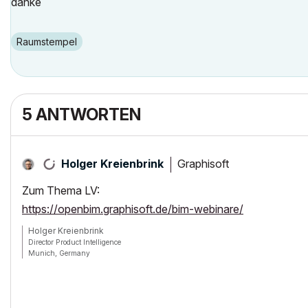
danke
Raumstempel
5 ANTWORTEN
Graphisoft
Holger Kreienbrink
Zum Thema LV:
https://openbim.graphisoft.de/bim-webinare/
Holger Kreienbrink
Director Product Intelligence
Munich, Germany
Archicad since Version 5....
If I sound too harsh, please forgive me: I am German.