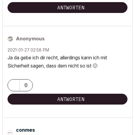
POSIWID – The Purpose Of a System Is What It Does ///
ANTWORTEN
«Furthermore, I consider that Carth...
yearly releases
must be
destroyed»
Anonymous
‎2021-01-27
02:58 PM
Ja da gebe ich dir recht, allerdings kann ich mit
Sicherheit sagen, dass dem nicht so ist
🙂
0
ANTWORTEN
conmes