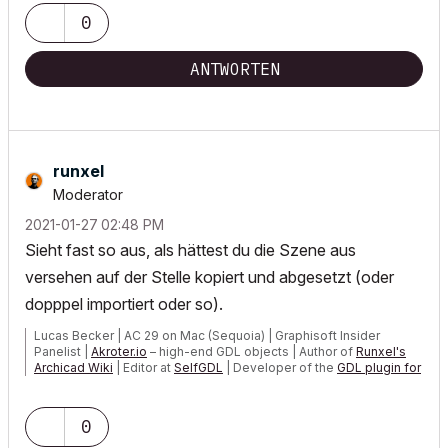
0
ANTWORTEN
runxel
Moderator
‎2021-01-27
02:48 PM
Sieht fast so aus, als hättest du die Szene aus
versehen auf der Stelle kopiert und abgesetzt (oder
dopppel importiert oder so).
Lucas Becker | AC 29 on Mac (Sequoia) | Graphisoft Insider
Panelist |
Akroter.io
– high-end GDL objects | Author of
Runxel's
Archicad Wiki
| Editor at
SelfGDL
| Developer of the
GDL plugin for
Sublime Text
My List of AC shortcomings & bugs
|
I Will Piledrive You If You
0
Mention AI Again
|