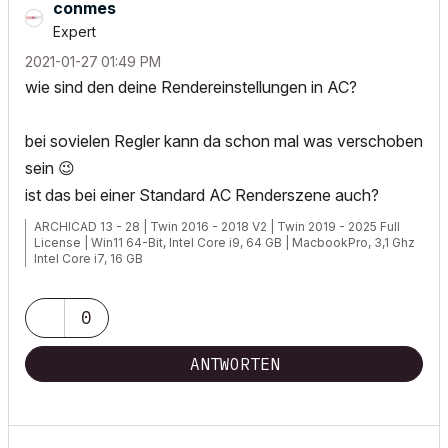
conmes
Expert
‎2021-01-27
01:49 PM
wie sind den deine Rendereinstellungen in AC?
bei sovielen Regler kann da schon mal was verschoben
sein
😉
ist das bei einer Standard AC Renderszene auch?
ARCHICAD 13 - 28 | Twin 2016 - 2018 V2 | Twin 2019 - 2025 Full
License | Win11 64-Bit, Intel Core i9, 64 GB | MacbookPro, 3,1 Ghz
Intel Core i7, 16 GB
0
http://www.conmes.de
ANTWORTEN