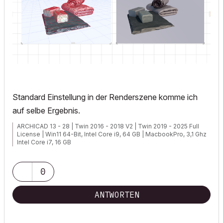
Standard Einstellung in der Renderszene komme ich
auf selbe Ergebnis.
ARCHICAD 13 - 28 | Twin 2016 - 2018 V2 | Twin 2019 - 2025 Full
License | Win11 64-Bit, Intel Core i9, 64 GB | MacbookPro, 3,1 Ghz
Intel Core i7, 16 GB
0
http://www.conmes.de
ANTWORTEN