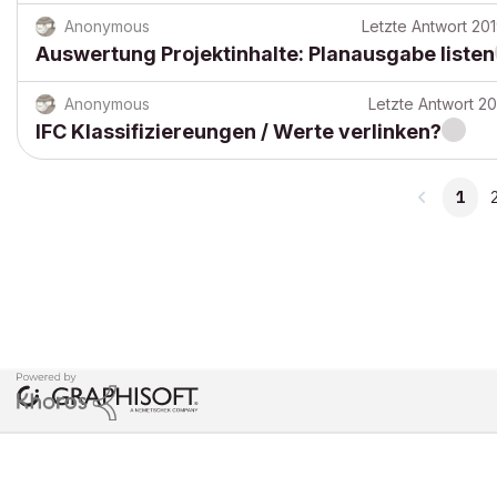
Anonymous
Letzte Antwort
201
Auswertung Projektinhalte: Planausgabe listen
Anonymous
Letzte Antwort
20
IFC Klassifiziereungen / Werte verlinken?
1
COPYRIGHT © 2026 GRAPHISOFT. ALLE RECHTE VORBEHALTEN.
DATENSCHUTZRICHTLINIE
NUTZUNGSBEDINGUNGEN
COMMUN