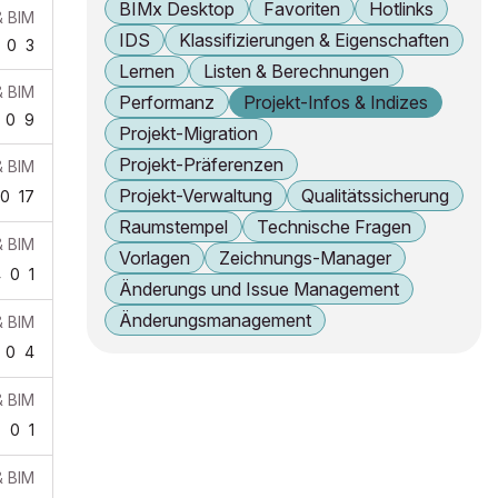
BIMx Desktop
Favoriten
Hotlinks
& BIM
IDS
Klassifizierungen & Eigenschaften
0
3
Lernen
Listen & Berechnungen
& BIM
Performanz
Projekt-Infos & Indizes
0
9
Projekt-Migration
Projekt-Präferenzen
& BIM
Projekt-Verwaltung
Qualitätssicherung
0
17
Raumstempel
Technische Fragen
& BIM
Vorlagen
Zeichnungs-Manager
4
0
1
Änderungs und Issue Management
Änderungsmanagement
& BIM
0
4
& BIM
7
0
1
& BIM