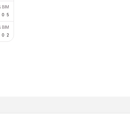
& BIM
0
5
& BIM
0
2
GRAPHISOFT IST EIN UNTERNEHMEN DER
NEMETSCHEK
GROUP