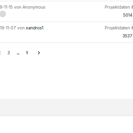
9-11-15
von
Anonymous
Projektdaten 
5014
19-11-07
von
xandros1
Projektdaten 
3537
2
3
…
9
ITY-RICHTLINIEN