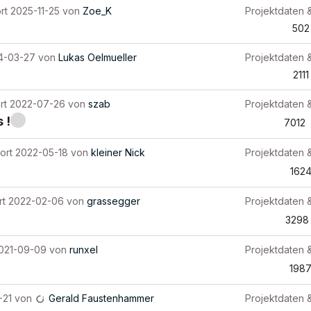
rt
2025-11-25
von
Zoe_K
Projektdaten 
502
4-03-27
von
Lukas Oelmueller
Projektdaten 
2111
rt
2022-07-26
von
szab
Projektdaten 
 !
7012
ort
2022-05-18
von
kleiner Nick
Projektdaten 
162
rt
2022-02-06
von
grassegger
Projektdaten 
3298
021-09-09
von
runxel
Projektdaten 
198
-21
von
Gerald Faustenhammer
Projektdaten 