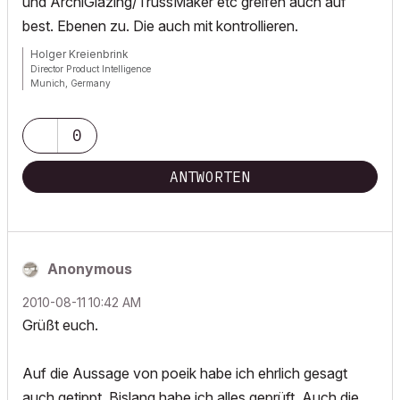
und ArchiGlazing/TrussMaker etc greifen auch auf
best. Ebenen zu. Die auch mit kontrollieren.
Holger Kreienbrink
Director Product Intelligence
Munich, Germany
Archicad since Version 5....
If I sound too harsh, please forgive me: I am German.
0
ANTWORTEN
Anonymous
‎2010-08-11
10:42 AM
Grüßt euch.
Auf die Aussage von poeik habe ich ehrlich gesagt
auch getippt. Bislang habe ich alles geprüft. Auch die