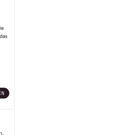
ie
 das
EN
n.