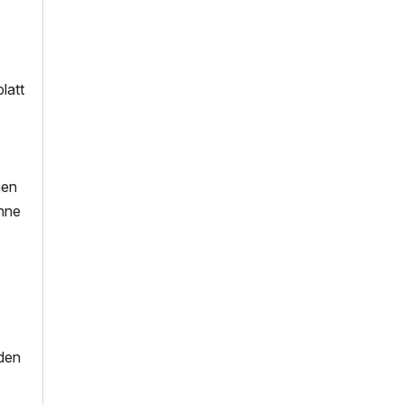
latt
nen
ohne
nden