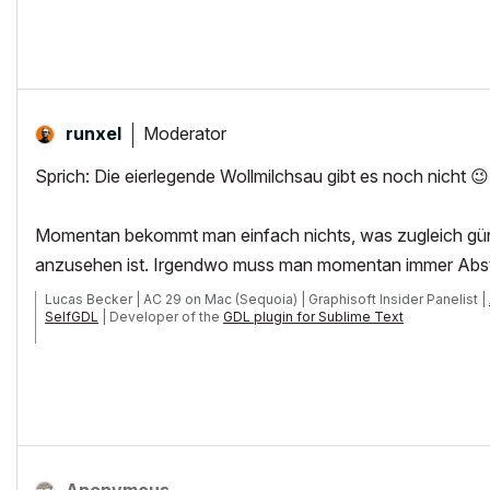
Moderator
runxel
Sprich: Die eierlegende Wollmilchsau gibt es noch nicht
😉
Momentan bekommt man einfach nichts, was zugleich günsti
anzusehen ist. Irgendwo muss man momentan immer Abs
Lucas Becker | AC 29 on Mac (Sequoia) | Graphisoft Insider Panelist |
SelfGDL
| Developer of the
GDL plugin for Sublime Text
My List of AC shortcomings & bugs
|
I Will Piledrive You If You Mentio
POSIWID – The Purpose Of a System Is What It Does /// «Furthermore, I