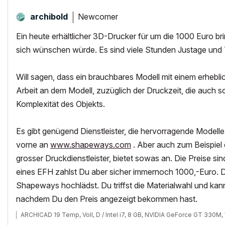
Newcomer
archibold
Ein heute erhältlicher 3D-Drucker für um die 1000 Euro bri
sich wünschen würde. Es sind viele Stunden Justage und
Will sagen, dass ein brauchbares Modell mit einem erhebli
Arbeit an dem Modell, zuzüglich der Druckzeit, die auch
Komplexität des Objekts.
Es gibt genügend Dienstleister, die hervorragende Modelle
vorne an
www.shapeways.com
. Aber auch zum Beispiel 
grosser Druckdienstleister, bietet sowas an. Die Preise sin
eines EFH zahlst Du aber sicher immernoch 1000,-Euro. D
Shapeways hochlädst. Du triffst die Materialwahl und kann
nachdem Du den Preis angezeigt bekommen hast.
ARCHICAD 19 Temp, Voll, D / Intel i7, 8 GB, NVIDIA GeForce GT 330M