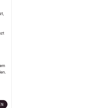
zt,
nzt
nem
len.
EN