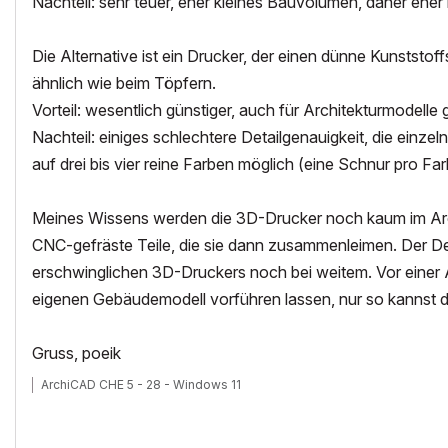
Nachteil: sehr teuer, eher kleines Bauvolumen, daher eher n
Die Alternative ist ein Drucker, der einen dünne Kunststof
ähnlich wie beim Töpfern.
Vorteil: wesentlich günstiger, auch für Architekturmodelle
Nachteil: einiges schlechtere Detailgenauigkeit, die einzel
auf drei bis vier reine Farben möglich (eine Schnur pro Far
Meines Wissens werden die 3D-Drucker noch kaum im Arc
CNC-gefräste Teile, die sie dann zusammenleimen. Der Deta
erschwinglichen 3D-Druckers noch bei weitem. Vor einer 
eigenen Gebäudemodell vorführen lassen, nur so kannst d
Gruss, poeik
ArchiCAD CHE 5 - 28 - Windows 11