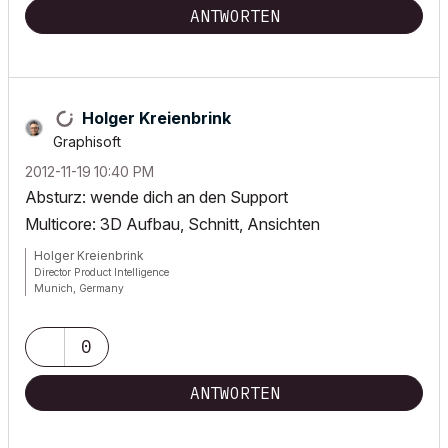
ANTWORTEN
Holger Kreienbrink
Graphisoft
‎2012-11-19
10:40 PM
Absturz: wende dich an den Support
Multicore: 3D Aufbau, Schnitt, Ansichten
Holger Kreienbrink
Director Product Intelligence
Munich, Germany
Archicad since Version 5....
If I sound too harsh, please forgive me: I am German.
0
ANTWORTEN