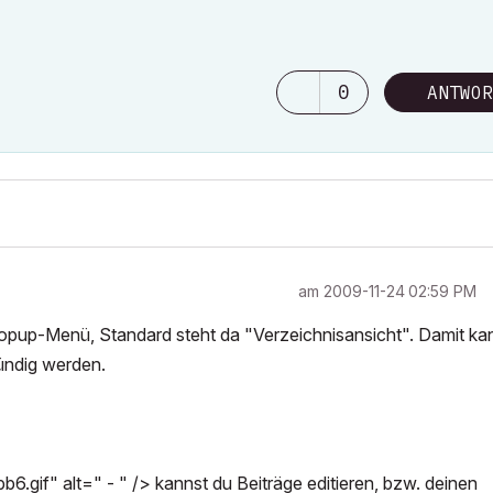
0
ANTWOR
am
‎2009-11-24
02:59 PM
 Popup-Menü, Standard steht da "Verzeichnisansicht". Damit ka
fündig werden.
6.gif" alt=" - " /> kannst du Beiträge editieren, bzw. deinen