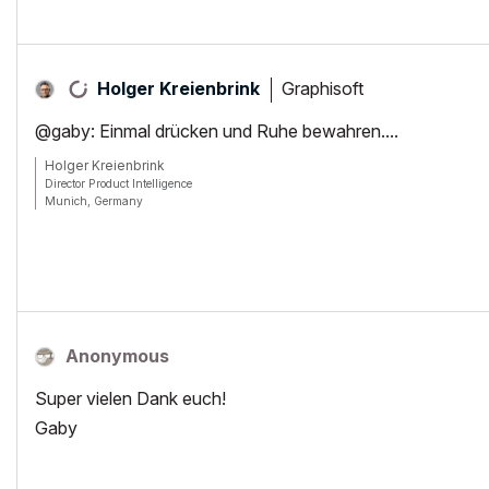
Graphisoft
Holger Kreienbrink
@gaby: Einmal drücken und Ruhe bewahren....
Holger Kreienbrink
Director Product Intelligence
Munich, Germany
Archicad since Version 5....
If I sound too harsh, please forgive me: I am German.
Anonymous
Super vielen Dank euch!
Gaby