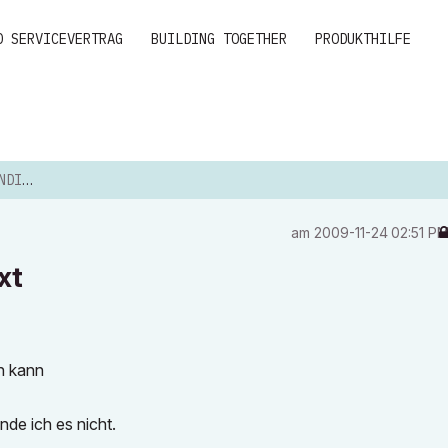
D SERVICEVERTRAG
BUILDING TOGETHER
PRODUKTHILFE
 TEXT
am
‎2009-11-24
02:51 P
xt
en kann
nde ich es nicht.