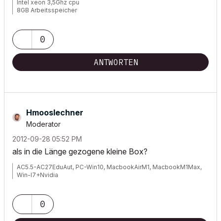
Intel xeon 3,5Ghz cpu
8GB Arbeitsspeicher
Windows 7
Nvida Quadro K600
0
ANTWORTEN
Hmooslechner
Moderator
‎2012-09-28
05:52 PM
als in die Länge gezogene kleine Box?
AC5.5-AC27EduAut, PC-Win10, MacbookAirM1, MacbookM1Max,
Win-I7+Nvidia
0