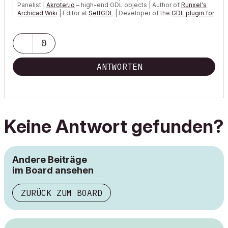
Panelist |
Akroter.io
– high-end GDL objects | Author of
Runxel's
Archicad Wiki
| Editor at
SelfGDL
| Developer of the
GDL plugin for
Sublime Text
My List of AC shortcomings & bugs
|
I Will Piledrive You If You
0
Mention AI Again
|
POSIWID – The Purpose Of a System Is What It Does ///
ANTWORTEN
«Furthermore, I consider that Carth...
yearly releases
must be
destroyed»
Keine Antwort gefunden?
Andere Beiträge
im Board ansehen
ZURÜCK ZUM BOARD