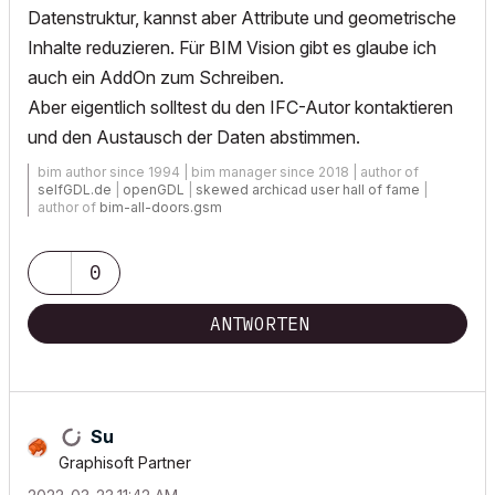
Datenstruktur, kannst aber Attribute und geometrische
Inhalte reduzieren. Für BIM Vision gibt es glaube ich
auch ein AddOn zum Schreiben.
Aber eigentlich solltest du den IFC-Autor kontaktieren
und den Austausch der Daten abstimmen.
bim author since 1994 | bim manager since 2018 | author of
selfGDL.de
|
openGDL
|
skewed archicad user hall of fame
|
author of
bim-all-doors.gsm
0
ANTWORTEN
Su
Graphisoft Partner