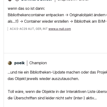
wenn das so ist dann:
Bibliothekencontainer entpacken -> Originalobjekt ändern
als...!!) -> Container wieder erstellen -> Bibliothek am BIM-
AC4.5-AC29 AUT, GER, INT
www.a-null.com
Champion
poeik
...und nie ein Bibliotheken-Update machen oder das Projek
das Objekt jeweils wieder auszutauschen.
Toll wäre, wenn die Objekte in der Interaktiven Liste üb
die Überschriften sind leider nicht sehr (inter-) aktiv...