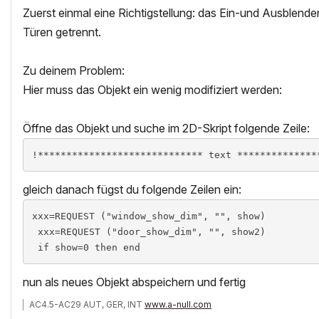
Zuerst einmal eine Richtigstellung: das Ein-und Ausblende
Türen getrennt.
Zu deinem Problem:
Hier muss das Objekt ein wenig modifiziert werden:
Öffne das Objekt und suche im 2D-Skript folgende Zeile:
!***************************** text **************
gleich danach fügst du folgende Zeilen ein:
xxx=REQUEST ("window_show_dim", "", show)
 xxx=REQUEST ("door_show_dim", "", show2)
 if show=0 then end
nun als neues Objekt abspeichern und fertig
AC4.5-AC29 AUT, GER, INT
www.a-null.com