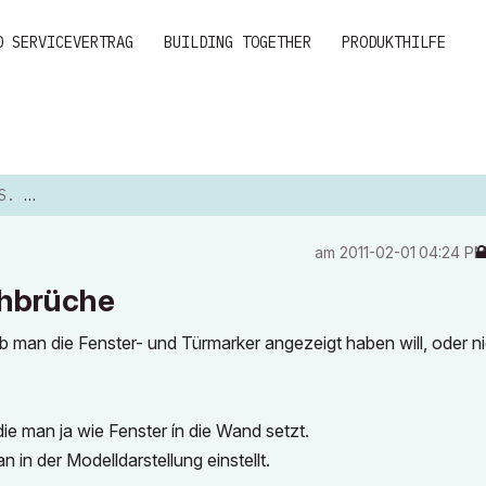
D SERVICEVERTRAG
BUILDING TOGETHER
PRODUKTHILFE
RÜCHE
am
‎2011-02-01
04:24 P
chbrüche
, ob man die Fenster- und Türmarker angezeigt haben will, oder ni
die man ja wie Fenster ín die Wand setzt.
in der Modelldarstellung einstellt.