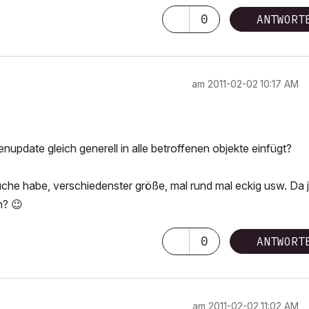
0
ANTWORT
am
‎2011-02-02
10:17 AM
nupdate gleich generell in alle betroffenen objekte einfügt?
che habe, verschiedenster größe, mal rund mal eckig usw. Da j
en?
😉
0
ANTWORT
am
‎2011-02-02
11:02 AM