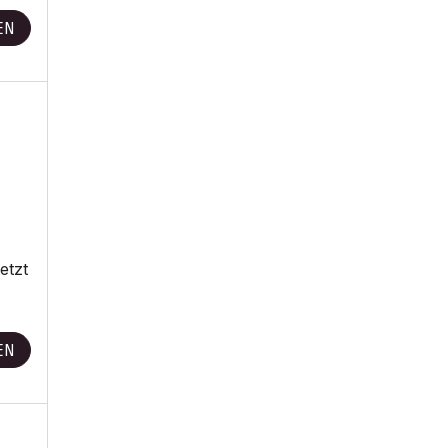
EN
etzt
EN