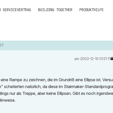
D SERVICEVERTRAG
BUILDING TOGETHER
PRODUKTHILFE
RT
am
‎2003-12-10
01:51 P
 eine Rampe zu zeichnen, die im Grundriß eine Ellipse ist. Vers
en" scheiterten natürlich, da diese im Stairmaker-Standardprog
rdings nur als Treppe, aber keine Ellipsen. Gibt es noch irgendw
Hinweise.