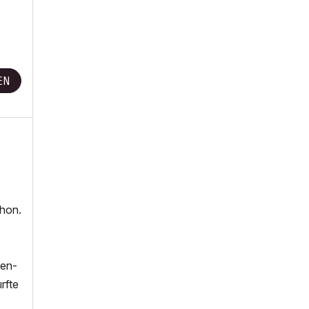
EN
chon.
ten-
rfte