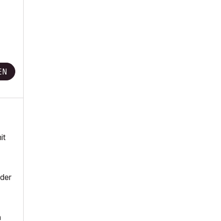
EN
it
 der
n