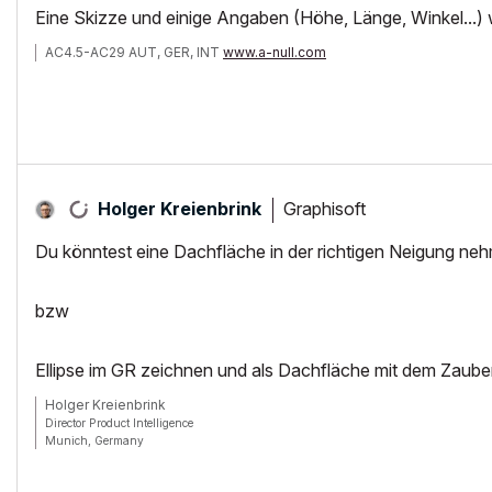
Eine Skizze und einige Angaben (Höhe, Länge, Winkel...) w
AC4.5-AC29 AUT, GER, INT
www.a-null.com
Graphisoft
Holger Kreienbrink
Du könntest eine Dachfläche in der richtigen Neigung nehm
bzw
Ellipse im GR zeichnen und als Dachfläche mit dem Zaub
Holger Kreienbrink
Director Product Intelligence
Munich, Germany
Archicad since Version 5....
If I sound too harsh, please forgive me: I am German.