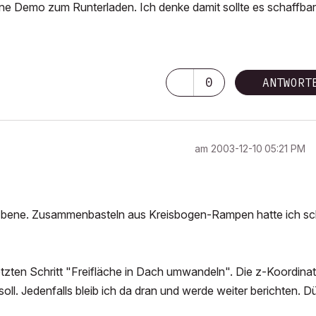
ine Demo zum Runterladen. Ich denke damit sollte es schaffbar
0
ANTWORT
am
‎2003-12-10
05:21 PM
iner Ebene. Zusammenbasteln aus Kreisbogen-Rampen hatte ich s
n letzten Schritt "Freifläche in Dach umwandeln". Die z-Koordina
oll. Jedenfalls bleib ich da dran und werde weiter berichten. Dü