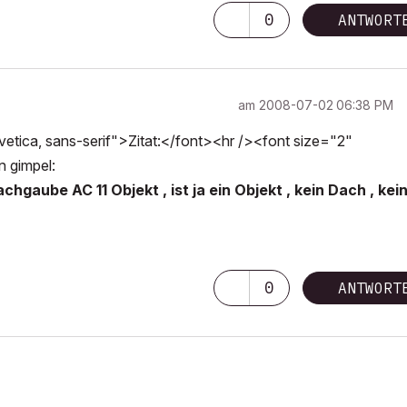
0
ANTWORT
am
‎2008-07-02
06:38 PM
tica, sans-serif">Zitat:</font><hr /><font size="2"
n gimpel:
aube AC 11 Objekt , ist ja ein Objekt , kein Dach , kei
0
ANTWORT