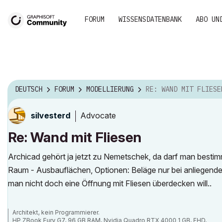
FORUM
WISSENSDATENBANK
ABO UN
DEUTSCH
FORUM
MODELLIERUNG
RE: WAND MIT FLIESE
Advocate
silvesterd
Re: Wand mit Fliesen
Archicad gehört ja jetzt zu Nemetschek, da darf man besti
Raum - Ausbauflächen, Optionen: Beläge nur bei anliegend
man nicht doch eine Öffnung mit Fliesen überdecken will..
Architekt, kein Programmierer.
HP ZBook Fury G7, 96 GB RAM, Nvidia Quadro RTX 4000 1 GB, FHD,