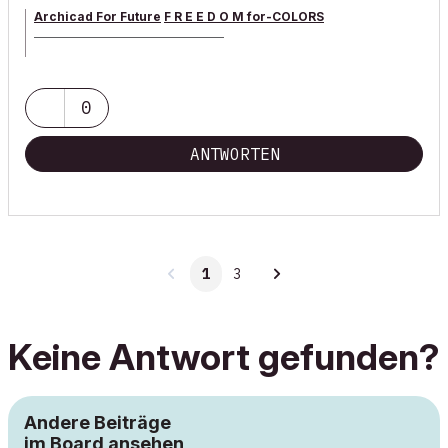
Archicad For Future
F R E E D O M for-COLORS
______________________________________
archicad versions 8-29 | mac os 13 | win 11
0
ANTWORTEN
1
3
Keine Antwort gefunden?
Andere Beiträge
im Board ansehen