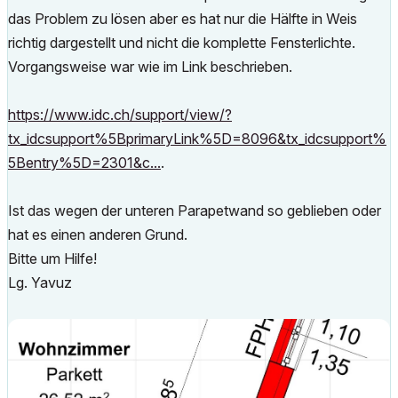
das Problem zu lösen aber es hat nur die Hälfte in Weis
richtig dargestellt und nicht die komplette Fensterlichte.
Vorgangsweise war wie im Link beschrieben.
https://www.idc.ch/support/view/?
tx_idcsupport%5BprimaryLink%5D=8096&tx_idcsupport%
5Bentry%5D=2301&c...
.
Ist das wegen der unteren Parapetwand so geblieben oder
hat es einen anderen Grund.
Bitte um Hilfe!
Lg. Yavuz