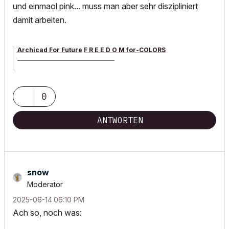
und einmaol pink... muss man aber sehr diszipliniert
damit arbeiten.
Archicad For Future
F R E E D O M for-COLORS
______________________________________
archicad versions 8-29 | mac os 13 | win 11
0
ANTWORTEN
snow
Moderator
‎2025-06-14
06:10 PM
Ach so, noch was: