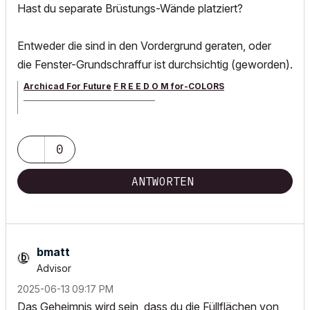
Hast du separate Brüstungs-Wände platziert?
Entweder die sind in den Vordergrund geraten, oder
die Fenster-Grundschraffur ist durchsichtig (geworden).
Archicad For Future
F R E E D O M for-COLORS
______________________________________
archicad versions 8-29 | mac os 13 | win 11
0
ANTWORTEN
bmatt
Advisor
‎2025-06-13
09:17 PM
Das Geheimnis wird sein, dass du die Füllflächen von