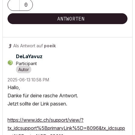
0
ANTWORTEN
Als Antwort auf
poeik
DeLaYavuz
Participant
‎2025-06-13
10:58 PM
Hallo,
Danke für deine rasche Antwort.
Jetzt sollte der Link passen.
https://www.idc.ch/support/view/?
tx_idcsupport%5BprimaryLink%5D=8096&tx_idcsupp