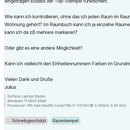
eingetragen sodass der Top-Stempel funktioniert.
Wie kann ich kontrollieren, ohne das ich jeden Raum im Ra
Wohnung gehört? Im Raumbuch kann ich ja einzelne Räume a
kann ich da zB mehrere markieren?
Oder gibt es eine andere Möglichkeit?
Kann ich vielleicht den Einheitennummern Farben im Grundr
Vielen Dank und Grüße
Julius
Surface Laptop Studio
Windows 11 25H2 64bit
Prozessor: 11th Gen Intel(R) Core(TM) i7-11370H @ 3.30GHz 3.30 GHz
RAM: 32,0 GB
NVIDIA GeForce RTX 3050 Ti Laptop GPU
Archicad 29
Schreibgeschützt
Raumstempel