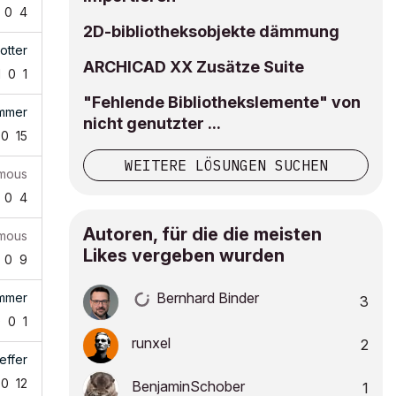
0
4
2D-bibliotheksobjekte dämmung
otter
ARCHICAD XX Zusätze Suite
1
0
1
"Fehlende Bibliothekslemente" von
ammer
nicht genutzter ...
0
15
WEITERE LÖSUNGEN SUCHEN
mous
0
4
Autoren, für die die meisten
mous
Likes vergeben wurden
0
9
Bernhard Binder
ammer
3
0
0
1
runxel
2
effer
0
12
BenjaminSchober
1