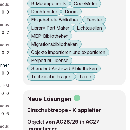
BIMcomponents
CodeMeter
mous
Dachfenster
Doors
0
3
Eingebettete Bibliothek
Fenster
mous
Library Part Maker
Lichtquellen
0
2
MEP-Bibliotheken
Migrationsbibliotheken
mous
Objekte importieren und exportieren
0
2
Perpetual License
hner
Standard Archicad Bibliotheken
0
3
Technische Fragen
Türen
20 PM
0
0
Neue Lösungen
mous
Einschubtreppe - Klappleiter
0
6
Objekt von AC28/29 in AC27
mous
importieren