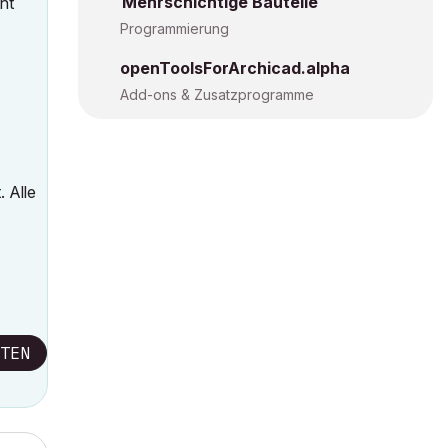
Mehrschichtige Bauteile
ht
Programmierung
openToolsForArchicad.alpha
Add-ons & Zusatzprogramme
 Alle
TEN