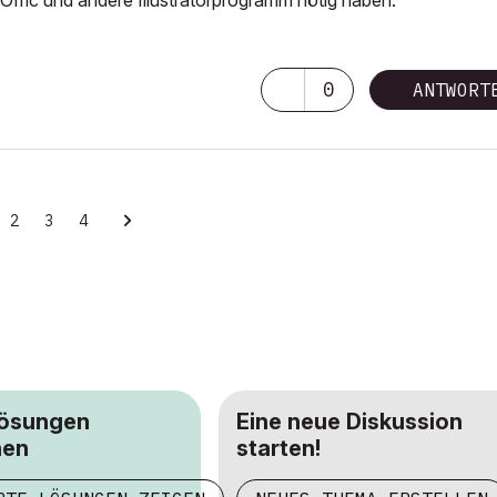
 Offic und andere Illustratorprogramm nötig haben.
0
ANTWORT
2
3
4
Lösungen
Eine neue Diskussion
hen
starten!