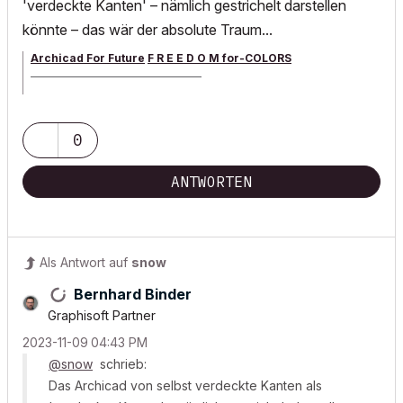
'verdeckte Kanten' – nämlich gestrichelt darstellen
könnte – das wär der absolute Traum...
Archicad For Future
F R E E D O M for-COLORS
______________________________________
archicad versions 8-29 | mac os 13 | win 11
0
ANTWORTEN
Als Antwort auf
snow
Bernhard Binder
Graphisoft Partner
‎2023-11-09
04:43 PM
@snow
schrieb:
Das Archicad von selbst verdeckte Kanten als