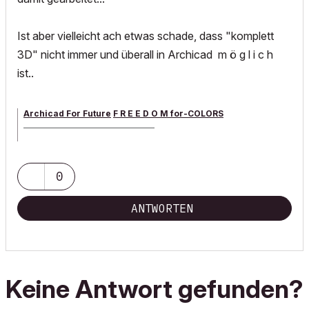
Ist aber vielleicht ach etwas schade, dass "komplett
3D" nicht immer und überall in Archicad m ö g l i c h
ist..
Archicad For Future
F R E E D O M for-COLORS
______________________________________
archicad versions 8-29 | mac os 13 | win 11
0
ANTWORTEN
Keine Antwort gefunden?