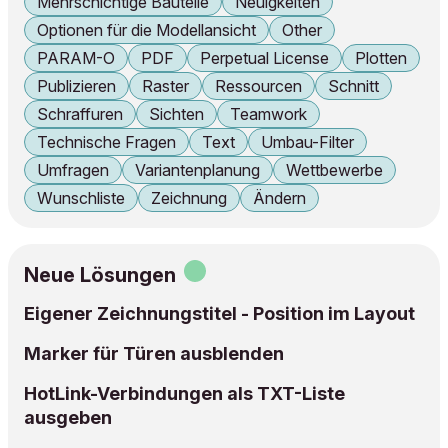
Mehrschichtige Bauteile
Neuigkeiten
Optionen für die Modellansicht
Other
PARAM-O
PDF
Perpetual License
Plotten
Publizieren
Raster
Ressourcen
Schnitt
Schraffuren
Sichten
Teamwork
Technische Fragen
Text
Umbau-Filter
Umfragen
Variantenplanung
Wettbewerbe
Wunschliste
Zeichnung
Ändern
Neue Lösungen
Eigener Zeichnungstitel - Position im Layout
Marker für Türen ausblenden
HotLink-Verbindungen als TXT-Liste
ausgeben