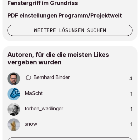
Fenstergriff im Grundriss
PDF einstellungen Programm/Projektweit
WEITERE LÖSUNGEN SUCHEN
Autoren, für die die meisten Likes
vergeben wurden
Bernhard Binder
4
MaScht
1
torben_wadlinge
r
1
snow
1