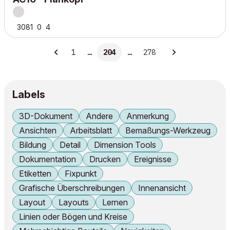
3081
0
4
1
…
204
…
278
Labels
3D-Dokument
Andere
Anmerkung
Ansichten
Arbeitsblatt
Bemaßungs-Werkzeug
Bildung
Detail
Dimension Tools
Dokumentation
Drucken
Ereignisse
Etiketten
Fixpunkt
Grafische Überschreibungen
Innenansicht
Layout
Layouts
Lernen
Linien oder Bögen und Kreise