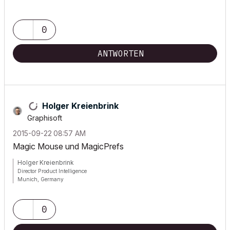
0
ANTWORTEN
Holger Kreienbrink
Graphisoft
‎2015-09-22
08:57 AM
Magic Mouse und MagicPrefs
Holger Kreienbrink
Director Product Intelligence
Munich, Germany
Archicad since Version 5....
If I sound too harsh, please forgive me: I am German.
0